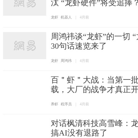
汰 “龙虾硬件”将受追捧
龙虾
机器人
|
4月前
周鸿祎谈“龙虾”的一切 
30句话速览来了
龙虾
周鸿祎
|
4月前
百＂虾＂大战：当第一
载，大厂的战争才真正
养虾
程序员
|
4月前
对话枫清科技高雪峰：
搞AI没有退路了