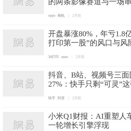
的两条影像赛道与一场
oppo
相机
|
2月前
开盘暴涨80%，年亏1.8
打印第一股”的风口与风
3d打印
oppo
|
2月前
抖音、B站、视频号三面
27%：快手只剩“可灵”
快手
抖音
|
2月前
小米Q1财报：AI重塑人
一轮增长引擎浮现