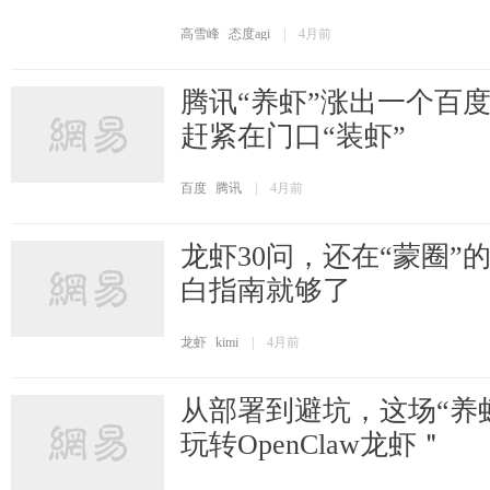
高雪峰
态度agi
|
4月前
腾讯“养虾”涨出一个百
赶紧在门口“装虾”
百度
腾讯
|
4月前
龙虾30问，还在“蒙圈”
白指南就够了
龙虾
kimi
|
4月前
从部署到避坑，这场“养
玩转OpenClaw龙虾＂