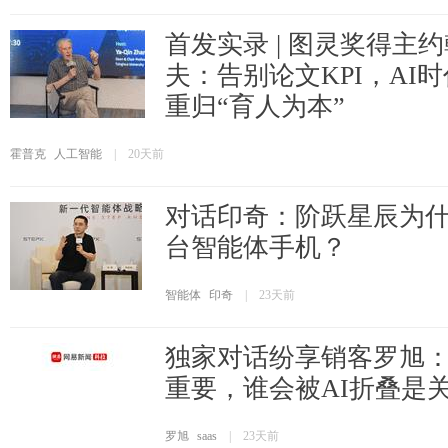
首发实录 | 图灵奖得主
夫：告别论文KPI，AI
重归“育人为本”
霍普克
人工智能
|
20天前
对话印奇：阶跃星辰为
台智能体手机？
智能体
印奇
|
23天前
独家对话纷享销客罗旭：S
重要，谁会被AI折叠是
罗旭
saas
|
23天前