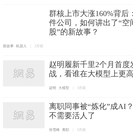
群核上市大涨160%背
件公司，如何讲出了“空
股”的新故事？
新故事
机器人
|
3月前
赵明履新千里2个月首度
战，看谁在大模型上更
赵明
大模型
|
3月前
离职同事被“炼化”成AI
不需要活人了
张雪峰
离职
|
3月前