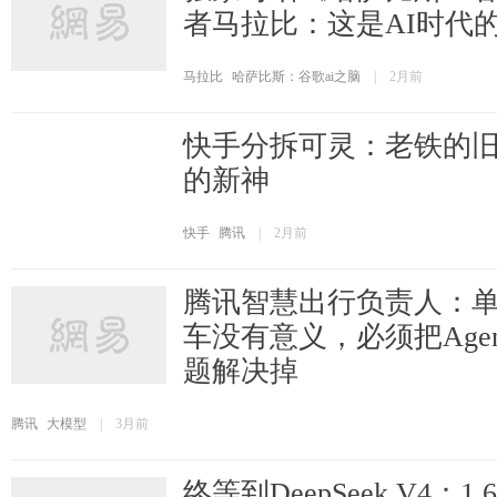
者马拉比：这是AI时代
马拉比
哈萨比斯：谷歌ai之脑
|
2月前
快手分拆可灵：老铁的
的新神
快手
腾讯
|
2月前
腾讯智慧出行负责人：
车没有意义，必须把Age
题解决掉
腾讯
大模型
|
3月前
终等到DeepSeek V4：