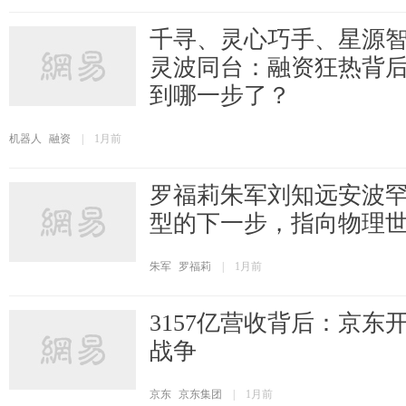
千寻、灵心巧手、星源
灵波同台：融资狂热背
到哪一步了？
机器人
融资
|
1月前
罗福莉朱军刘知远安波
型的下一步，指向物理
朱军
罗福莉
|
1月前
3157亿营收背后：京东
战争
京东
京东集团
|
1月前