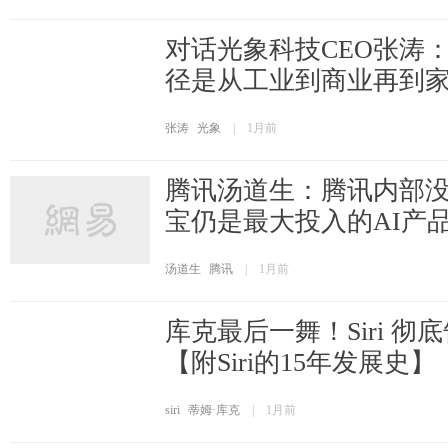
对话光象科技CEO张涛
径是从工业到商业再到
张涛
光象
|
1月前
腾讯汤道生：腾讯内部没
宝仍是最大投入的AI产
汤道生
腾讯
|
1月前
库克最后一舞！Siri 彻
【附Siri的15年发展史】
siri
蒂姆·库克
|
1月前