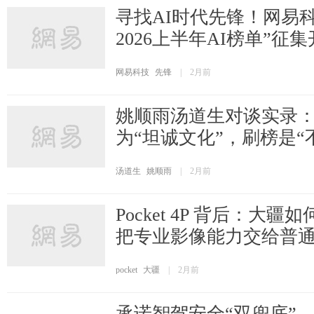
寻找AI时代先锋！网易
2026上半年AI榜单”征
网易科技
先锋
|
2月前
姚顺雨汤道生对谈实录
为“坦诚文化”，刷榜是“
汤道生
姚顺雨
|
2月前
Pocket 4P 背后：大
把专业影像能力交给普
pocket
大疆
|
2月前
承诺智驾安全“双兜底”