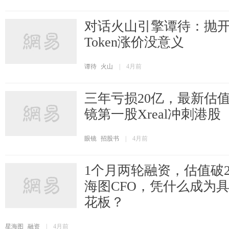
对话火山引擎谭待：抛
Token涨价没意义
谭待
火山
|
4月前
三年亏损20亿，最新估值
镜第一股Xreal冲刺港股
眼镜
招股书
|
4月前
1个月两轮融资，估值破2
海图CFO，凭什么成为
花板？
星海图
融资
|
4月前