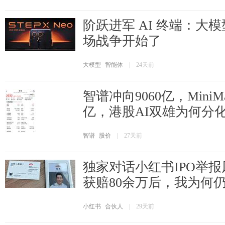
阶跃进军 AI 终端：大
场战争开始了
大模型
智能体
|
24天前
智谱冲向9060亿，MiniM
亿，港股AI双雄为何分
智谱
股价
|
27天前
独家对话小红书IPO举
获赔80余万后，我为何
小红书
合伙人
|
29天前