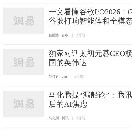
一文看懂谷歌I/O2026：Ge
谷歌打响智能体和全模
智能体
谷歌
|
2月前
独家对话太初元碁CEO
国的英伟达
英伟达
gpu
|
2月前
马化腾提“漏船论”：腾讯
后的AI焦虑
马化腾
腾讯
|
2月前