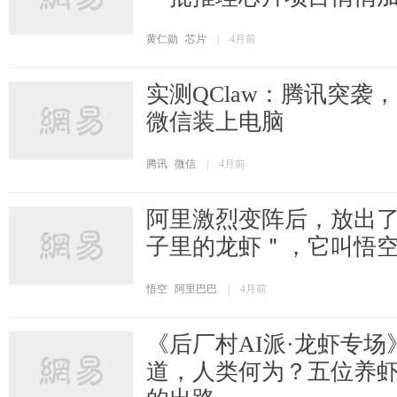
黄仁勋
芯片
|
4月前
实测QClaw：腾讯突袭
微信装上电脑
腾讯
微信
|
4月前
阿里激烈变阵后，放出
子里的龙虾＂，它叫悟
悟空
阿里巴巴
|
4月前
《后厂村AI派·龙虾专场》 
道，人类何为？五位养