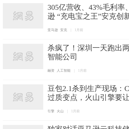
305亿营收、43%毛利率
逊 “充电宝之王”安克创
亚马逊
安克
|
1月前
杀疯了！深圳一天跑出两
智能公司
融资
人工智能
|
1月前
豆包2.1杀到生产现场：Codi
过质变点，火山引擎要让
引擎
火山
|
1月前