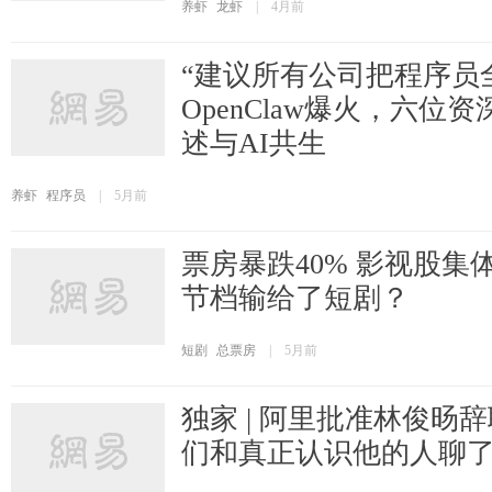
养虾
龙虾
|
4月前
“建议所有公司把程序员
OpenClaw爆火，六位资
述与AI共生
养虾
程序员
|
5月前
票房暴跌40% 影视股集体
节档输给了短剧？
短剧
总票房
|
5月前
独家 | 阿里批准林俊旸
们和真正认识他的人聊