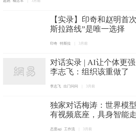
超跑
概念车
|
3月前
【实录】印奇和赵明首次
斯拉路线”是唯一选择
印奇
特斯拉
|
3月前
对话实录 | AI让个体
李志飞：组织该重做了
李志飞
出门问问
|
3月前
独家对话梅涛：世界模
有视频底座，具身智能
态度agi
工作流
|
3月前