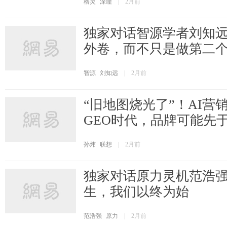
格灵
深瞳
|
2月前
独家对话智源学者刘知远
外卷，而不只是做第二个O
智源
刘知远
|
2月前
“旧地图烧光了”！AI营
GEO时代，品牌可能先
孙炜
联想
|
2月前
独家对话原力灵机范浩
生，我们以终为始
范浩强
原力
|
2月前