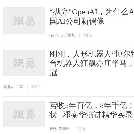
“抛弃”OpenAI，为什么An
国AI公司新偶像
openai
人工智能
|
3月前
刚刚，人形机器人“博尔特
台机器人狂飙亦庄半马，
冠
机器人
半马
|
3月前
营收5年百亿，8年千亿
状 | 邓泰华演讲精华实录
智元
邓泰华
|
3月前