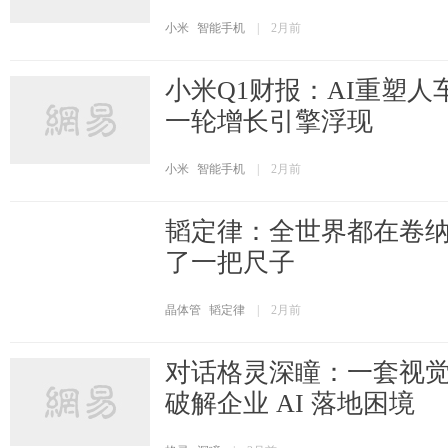
小米
智能手机
|
2月前
小米Q1财报：AI重塑人
一轮增长引擎浮现
小米
智能手机
|
2月前
韬定律：全世界都在卷纳
了一把尺子
晶体管
韬定律
|
2月前
对话格灵深瞳：一套视
破解企业 AI 落地困境