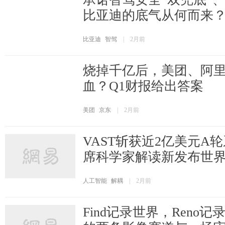
比亚迪的底气从何而来
比亚迪
智驾
|
2月前
烧掉千亿后，美团、阿
血？Q1财报给出答案
美团
京东
|
2月前
VAST斩获近2亿美元A
席科学家解读新发布世
人工智能
解耦
|
2月前
Find记录世界，Reno记