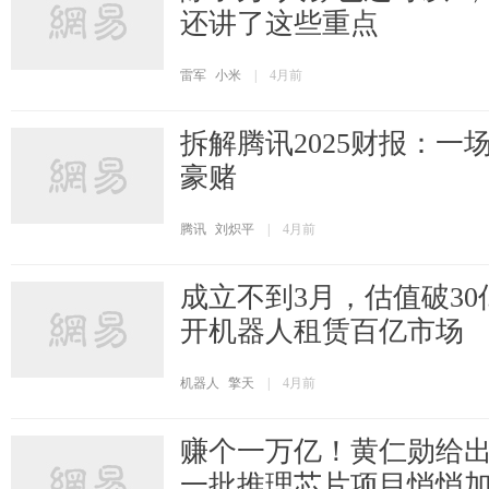
还讲了这些重点
雷军
小米
|
4月前
拆解腾讯2025财报：一
豪赌
腾讯
刘炽平
|
4月前
成立不到3月，估值破3
开机器人租赁百亿市场
机器人
擎天
|
4月前
赚个一万亿！黄仁勋给
一批推理芯片项目悄悄