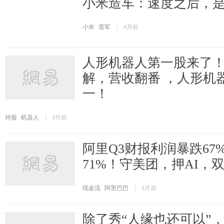
小米造车：速度之后，
小米
雷军
|
4月前
人形机器人第一股来了
解，营收翻番 ，人形机
一！
持股
机器人
|
4月前
阿里Q3财报利润暴跌67
71%！守美团，押AI，
现金流
阿里巴巴
|
4月前
除了秀“人缘也还可以”