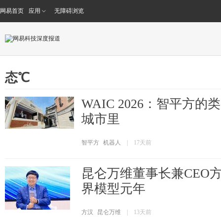
网易首页
应用
无障碍浏览
态℃
WAIC 2026：智平方
城市里
智平方
机器人
|
17天前
昆仑万维董事长兼CEO方
界模型元年
方汉
昆仑万维
|
13天前