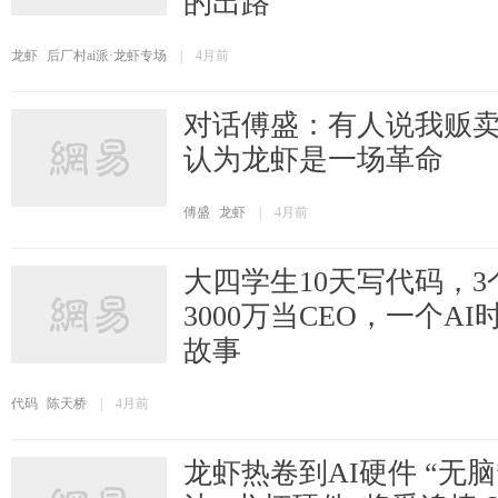
的出路
龙虾
后厂村ai派·龙虾专场
|
4月前
对话傅盛：有人说我贩卖
认为龙虾是一场革命
傅盛
龙虾
|
4月前
大四学生10天写代码，
3000万当CEO，一个A
故事
代码
陈天桥
|
4月前
龙虾热卷到AI硬件 “无