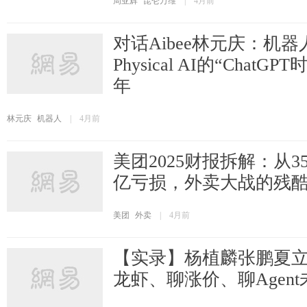
周亚辉
昆仑万维
|
4月前
对话Aibee林元庆：机
Physical AI的“ChatGP
年
林元庆
机器人
|
4月前
美团2025财报拆解：从35
亿亏损，外卖大战的残
美团
外卖
|
4月前
【实录】杨植麟张鹏夏
龙虾、聊涨价、聊Agent