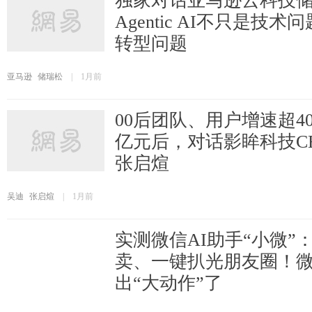
独家对话亚马逊云科技
Agentic AI不只是技
转型问题
亚马逊
储瑞松
|
1月前
00后团队、用户增速超4
亿元后，对话影眸科技CE
张启煊
吴迪
张启煊
|
1月前
实测微信AI助手“小微”
卖、一键扒光朋友圈！
出“大动作”了