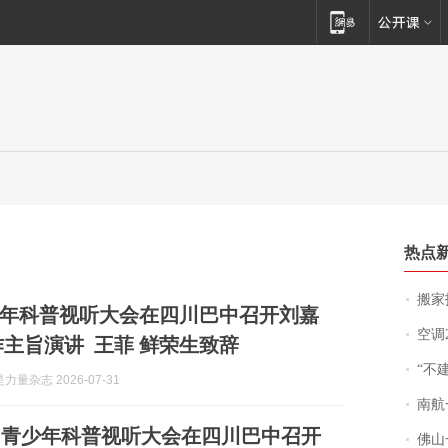
热点
搬家报
年科普视听大会在四川巴中召开刘嘉
空调
作主旨演讲 王菲 鲜荣生致辞
“不
量杂志 2026-07-31
南航一航班疑向乘
届青少年科普视听大会在四川巴中召开
佛山一中学