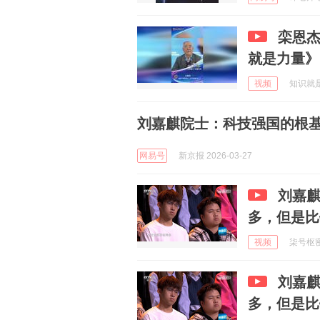
栾恩
就是力量》
视频
知识就是力
刘嘉麒院士：科技强国的根基
网易号
新京报 2026-03-27
刘嘉
多，但是比
视频
柒号枢密院
刘嘉
多，但是比