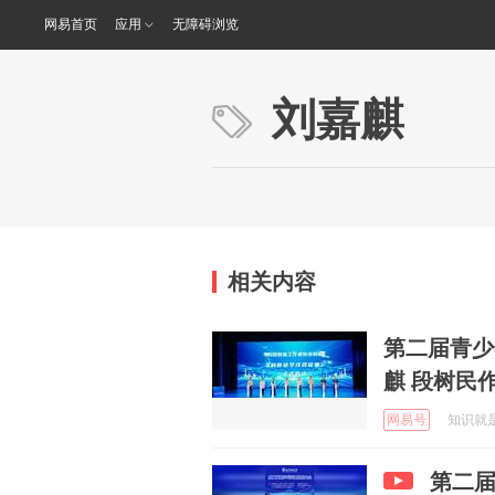
网易首页
应用
无障碍浏览
刘嘉麒
相关内容
第二届青少
麒 段树民
网易号
知识就是力
第二