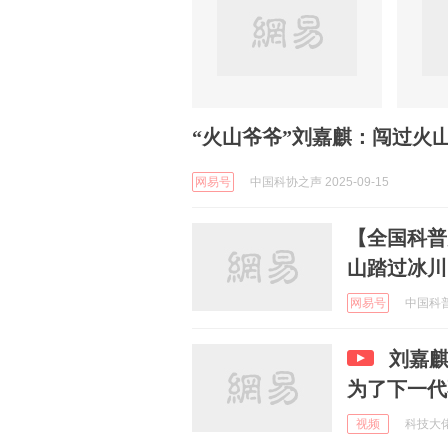
“火山爷爷”刘嘉麒：闯过火
网易号
中国科协之声 2025-09-15
【全国科普
山踏过冰川
网易号
中国科普作
刘嘉麒
为了下一代
视频
科技大佬见