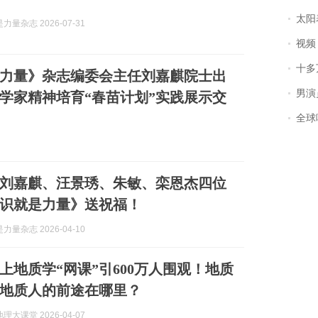
太阳
量杂志 2026-07-31
视频丨
十多
力量》杂志编委会主任刘嘉麒院士出
男演员钟宇飞
学家精神培育“春苗计划”实践展示交
全球唯一没有
！刘嘉麒、汪景琇、朱敏、栾恩杰四位
识就是力量》送祝福！
量杂志 2026-04-10
士上地质学“网课”引600万人围观！地质
地质人的前途在哪里？
大课堂 2026-04-07