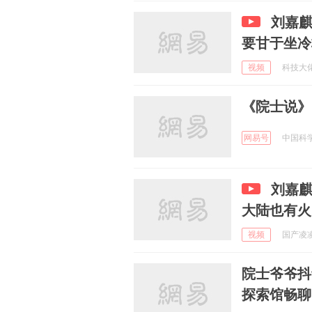
刘嘉
要甘于坐冷
视频
科技大佬见
《院士说》
网易号
中国科学家
刘嘉
大陆也有火
视频
国产凌凌柒
院士爷爷抖
探索馆畅聊