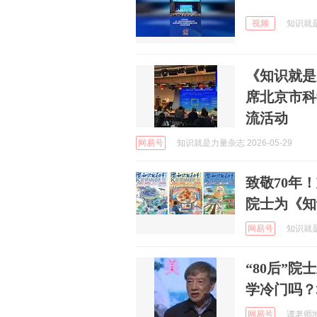
视频
知识就是力
《知识就是
席北京市科
流活动
网易号
知识就是力量杂志 2026-05-29
致敬70年
院士为《知
网易号
知识就是力
“80后”院
学冷门吗？
网易号
谭老师地理