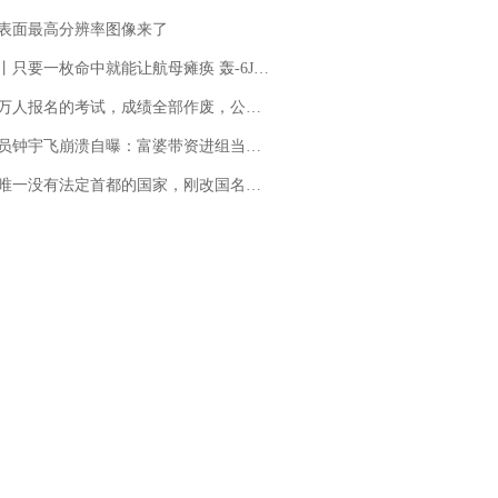
表面最高分辨率图像来了
只要一枚命中就能让航母瘫痪 轰-6J实力有多强？
万人报名的考试，成绩全部作废，公平么？
崩溃自曝：富婆带资进组当女主角，50多集短剧强加60余场吻戏......不敢得罪只能强忍
法定首都的国家，刚改国名，总统就邀请中国大使骑行绕了几乎整个国境线一圈，还曾两次到中国寻根