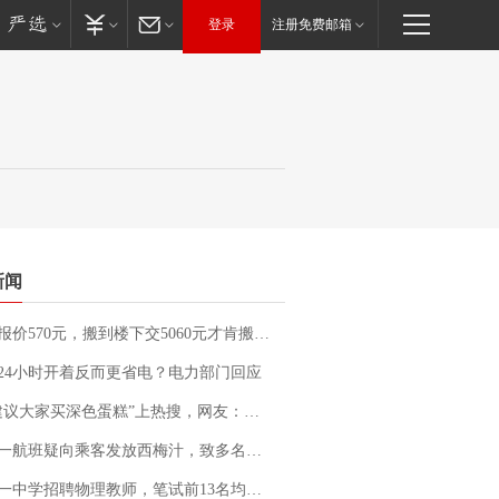
登录
注册免费邮箱
新闻
价570元，搬到楼下交5060元才肯搬上楼！女子傻眼了……
24小时开着反而更省电？电力部门回应
建议大家买深色蛋糕”上热搜，网友：天塌了！
客发放西梅汁，致多名乘客在飞行途中排队上厕所！乘客：机上100多人只有2个厕所；客服回应：并非每架飞机都会发放西梅汁
招聘物理教师，笔试前13名均遭淘汰？教育局：已叫停招聘，成立调查组全面核查