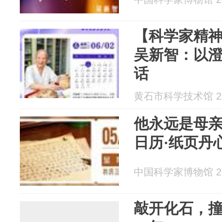
【科学家精神
吴新智：以
话
黄石市科学技术馆 202
他永远是母亲
日历·纸页丹
中国科学家博物馆 202
敲开化石，撞