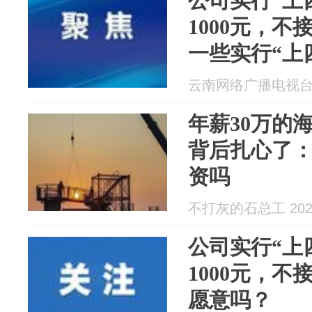
公司实行“上
1000元，
一些实行“上
工作制的改
云南网络广播电视台 20
吗
年薪30万的
背后扎心了
资吗
不打灰的石总工 2026
公司实行“上
1000元，
愿意吗？