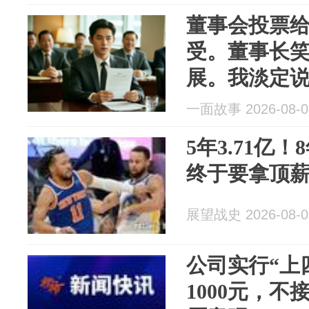
董事会投票给
受。董事长
展。我淡定
名义签了
一面故事 2026-08-0
5年3.71亿
终于要拿顶
展望战史 2026-08-0
公司实行“上
1000元，