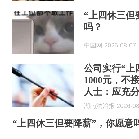
“上四休三但
吗？
中国网 2026-08-07
公司实行“上
1000元，
人士：应充
同意
湖南法治报 2026-08
“上四休三但要降薪”，你愿意