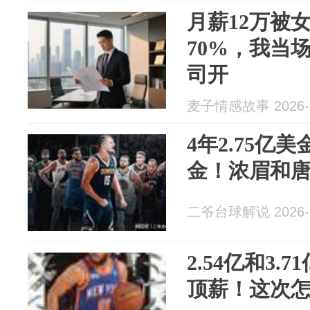
月薪12万被
70%，我当
司开
麦子情感故事 2026-0
4年2.75亿美
金！浓眉和
二爷台球解说 2026-0
2.54亿和3.
顶薪！这次