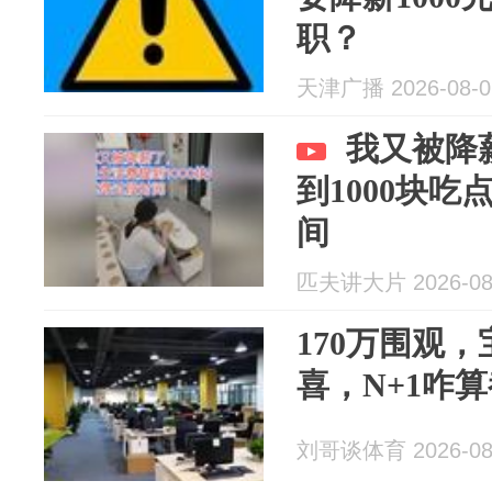
职？
天津广播 2026-08-0
我又被降
到1000块
间
匹夫讲大片 2026-08
170万围观
喜，N+1咋
刘哥谈体育 2026-08