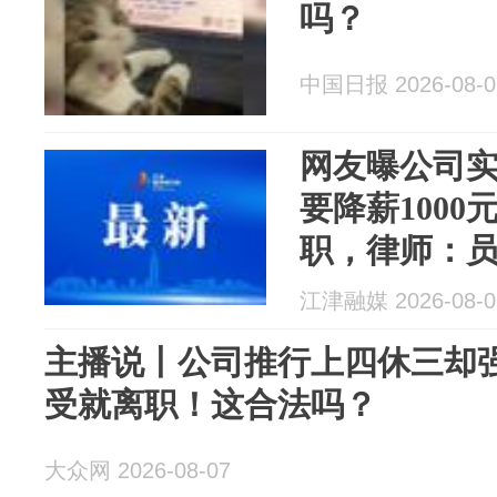
吗？
中国日报 2026-08-0
网友曝公司实
要降薪100
职，律师：
安排，并要
江津融媒 2026-08-0
续履行劳动
主播说丨公司推行上四休三却
受就离职！这合法吗？
大众网 2026-08-07