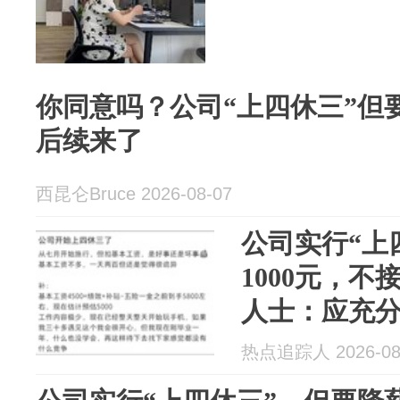
你同意吗？公司“上四休三”但要
后续来了
西昆仑Bruce 2026-08-07
公司实行“上
1000元，
人士：应充
同意
热点追踪人 2026-08