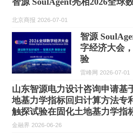
智源 SoulAgent亮相2026
北京商报 2026-07-01
智源 SoulAg
字经济大会
验
雷峰网 2026-07-01
山东智源电力设计咨询申请基
地基力学指标回归计算方法专
触探试验在固化土地基力学指
算关系的空白
金融界 2026-06-26