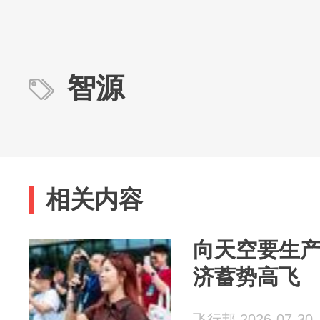
智源
相关内容
向天空要生
济蓄势高飞
飞行邦 2026-07-30