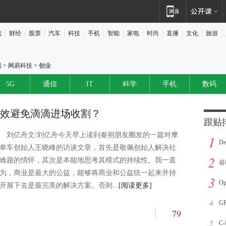
戏
财经
股票
汽车
科技
手机
智能
家电
时尚
直播
文化
旅游
易
>
网易科技
> 创业
5G
通信
IT
科学
手机
数码
效避免滴滴进场收割？
跟贴
刘亿舟文/刘亿舟今天早上读到秦朔朋友圈发的一篇对摩
1
D
单车创始人王晓峰的访谈文章，首先是敬佩创始人解决社
2
难题的情怀，其次是本能地思考其模式的持续性。我一直
亿
谷
为，商业是最大的公益，能够将商业和公益统一起来并持
3
始
O
开展下去是最完美的解决方案。否则...
[阅读更多]
4
为
G
79
5
员
C