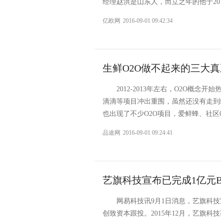
经理赵洪是山东人，而立之年的他于201
亿欧网
2016-09-01 09:42:34
生鲜O2O做不起来的三大真
2012-2013年左右，O2O概
滴滴等项目冲出重围，虽然还没有走到
也出现了不少O2O项目，爱鲜蜂、社区001
品途网
2016-09-01 09:24:41
艺旗科技宣布已完成1亿元
网易科技讯9月1日消息，艺旗科技
创致资本跟投。2015年12月，艺旗