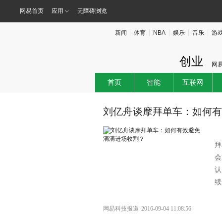
网易首页
应用
无障碍浏览
新闻
体育
NBA
娱乐
音乐
游
创业
网
首页
智能
互联网
刘亿舟谈摩拜单车：如何有
拜
会
认
续
网易科技报道
2016-09-04 11:08:56