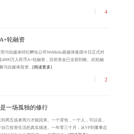
4
元A+轮融资
营与自媒体经纪孵化公司WeMedia新媒体集团今日正式对
的新一轮4000万人民币A+轮融资，目前资金已全部到账。此轮融
与自媒体投资...
[阅读更多]
2
是一场孤独的修行
直到周五或者周六才能回来。一个背包，一个人，可以说，
于自己投资生活的真实描述。一年零三个月，从VP到董事总