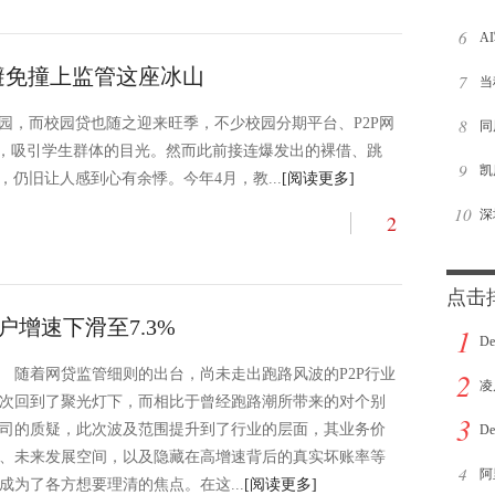
6
美
A
避免撞上监管这座冰山
7
了
当
园，而校园贷也随之迎来旺季，不少校园分期平台、P2P网
8
正
同
告，吸引学生群体的目光。然而此前接连爆发出的裸借、跳
9
云
凯
仍旧让人感到心有余悸。今年4月，教...
[阅读更多]
10
研
泡
深
2
洗
量
点击
户增速下滑至7.3%
1
D
随着网贷监管细则的出台，尚未走出跑路风波的P2P行业
2
亿
凌
次回到了聚光灯下，而相比于曾经跑路潮所带来的对个别
3
司的质疑，此次波及范围提升到了行业的层面，其业务价
职
D
、未来发展空间，以及隐藏在高增速背后的真实坏账率等
4
较
阿
成为了各方想要理清的焦点。在这...
[阅读更多]