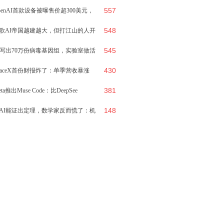
557
费68元，
penAI首款设备被曝售价超300美元，
548
什么
歌AI帝国越建越大，但打江山的人开
545
集体离开
I写出70万份病毒基因组，实验室做活
430
16个
paceX首份财报炸了：单季营收暴涨
381
2%，A
eta推出Muse Code：比DeepSee
148
AI能证出定理，数学家反而慌了：机
给出答案，