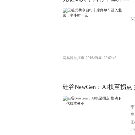
NO
网易科技报道
2016-09-01 22:02:46
硅谷NewGen：AI棋至拐
李
当
I
2