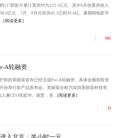
档117部影片累计票房约为123.1亿元，其中6月份票房收入
38.6亿元，7月、8月分别为45.1亿和39.4亿。暑期档电影平
..
[阅读更多]
96
e-A轮融资
护肤的美丽策宣布已经完成Pre-A轮融资，具体金额和投资
0月份举行新产品发布会。美丽策全称为深圳美丽策科技有
人兼CEO张延华。据悉，美...
[阅读更多]
0
进入北京：半小时一元