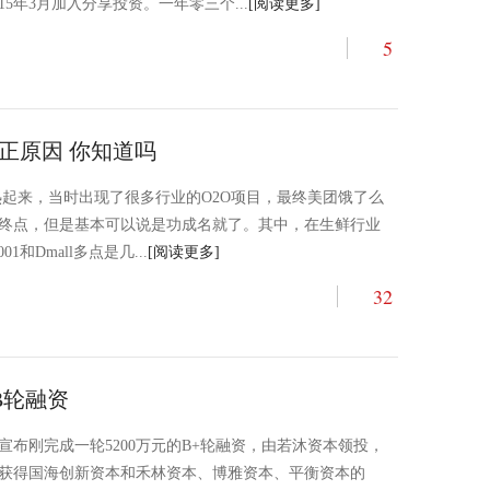
5年3月加入分享投资。一年零三个...
[阅读更多]
5
正原因 你知道吗
念开始热起来，当时出现了很多行业的O2O项目，最终美团饿了么
终点，但是基本可以说是功成名就了。其中，在生鲜行业
和Dmall多点是几...
[阅读更多]
32
B轮融资
宣布刚完成一轮5200万元的B+轮融资，由若沐资本领投，
科技获得国海创新资本和禾林资本、博雅资本、平衡资本的