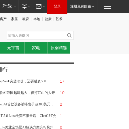
登录
注册免费邮箱
房产
家居
教育
本地
健康
艺术
元宇宙
家电
原创精选
排行
17
eepSeek突然涨价，还要融资500
10
：“只收电费钱”的梁文锋，变了吗？
歌AI帝国越建越大，但打江山的人开
2
集体离开
penAI首款设备被曝售价超300美元，
1
什么先做成无屏音箱
PT 5.6 Luna免费不限量后，ChatGPT会
0
还卖什么
-Life美业全场景AI解决方案亮相杭州