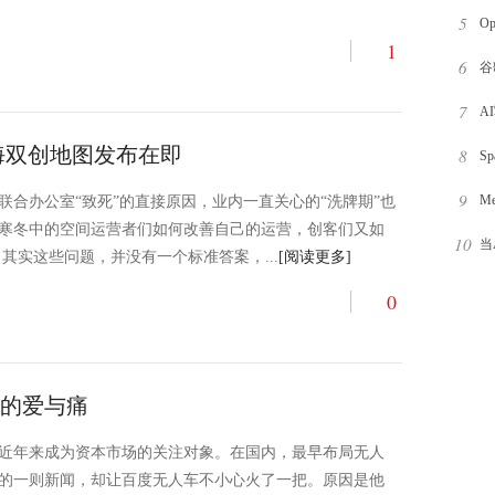
5
月
O
1
6
为
谷
7
始
A
海双创地图发布在即
8
了
S
9
9
M
联合办公室“致死”的直接原因，业内一直关心的“洗牌期”也
寒冬中的空间运营者们如何改善自己的运营，创客们又如
10
当
其实这些问题，并没有一个标准答案，...
[阅读更多]
器
0
的爱与痛
近年来成为资本市场的关注对象。在国内，最早布局无人
的一则新闻，却让百度无人车不小心火了一把。原因是他