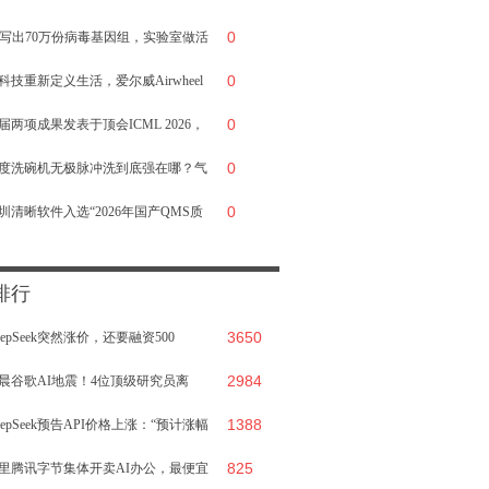
0
业AI增长大会
I写出70万份病毒基因组，实验室做活
0
16个
科技重新定义生活，爱尔威Airwheel
0
在引领下一代智能出行风潮
届两项成果发表于顶会ICML 2026，
0
蝶科技持续推进协作式具身智能基础
度洗碗机无极脉冲洗到底强在哪？气
0
究
洗 / 万向喷淋洗 / H 喷淋洗 / 5D 喷淋
圳清晰软件入选“2026年国产QMS质
实测
管理系统推介榜”
排行
3650
eepSeek突然涨价，还要融资500
2984
：“只
晨谷歌AI地震！4位顶级研究员离
1388
，哈萨比斯退
eepSeek预告API价格上涨：“预计涨幅
825
里腾讯字节集体开卖AI办公，最便宜