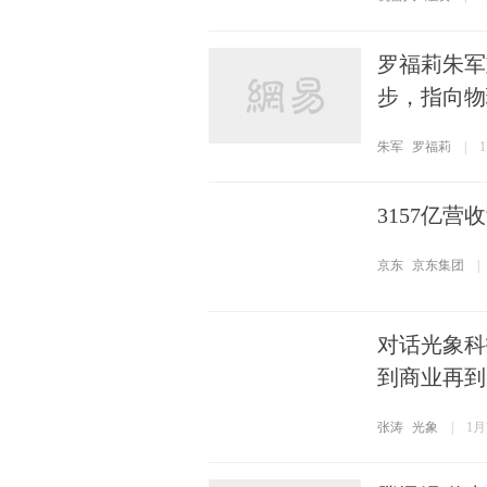
罗福莉朱军
步，指向物
朱军
罗福莉
|
3157亿
京东
京东集团
|
对话光象科
到商业再到
张涛
光象
|
1