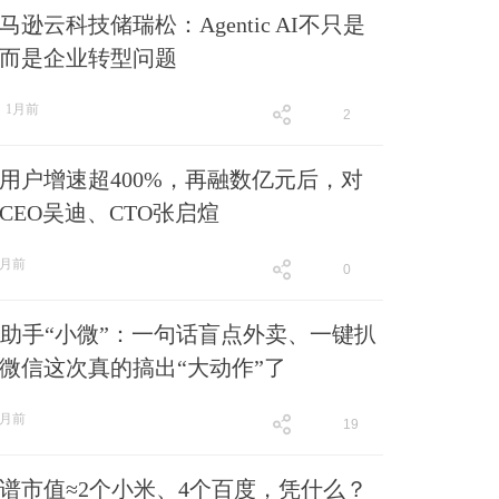
逊云科技储瑞松：Agentic AI不只是
而是企业转型问题
1月前
2
跟贴
2
、用户增速超400%，再融数亿元后，对
CEO吴迪、CTO张启煊
1月前
0
跟贴
0
I助手“小微”：一句话盲点外卖、一键扒
微信这次真的搞出“大动作”了
1月前
19
跟贴
19
谱市值≈2个小米、4个百度，凭什么？