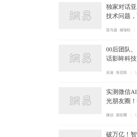
独家对话亚马
技术问题，
亚马逊
储瑞松
|
00后团队
话影眸科技
吴迪
张启煊
|
实测微信A
光朋友圈！
微信
朋友圈
|
破万亿！智