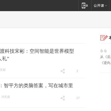
渡科技宋彬：空间智能是世界模型
从《后
人礼”
《逆向
1天前
3
跟贴
3
026：智平方的类脑答案，写在城市里
19天前
27
跟贴
27