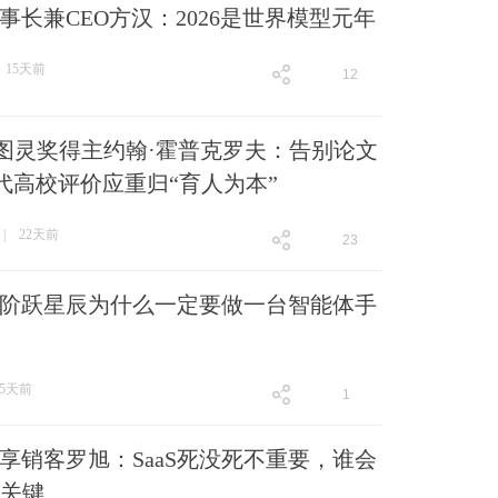
事长兼CEO方汉：2026是世界模型元年
15天前
12
跟贴
12
| 图灵奖得主约翰·霍普克罗夫：告别论文
时代高校评价应重归“育人为本”
|
22天前
23
跟贴
23
阶跃星辰为什么一定要做一台智能体手
25天前
1
跟贴
1
享销客罗旭：SaaS死没死不重要，谁会
是关键