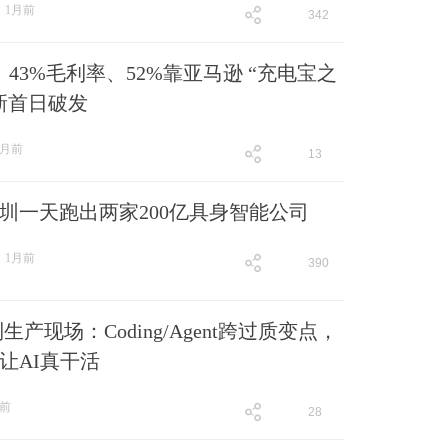
1月前
342
跟贴
342
、43%毛利率、52%靠亚马逊 “充电宝之
新首日破发
1月前
13
跟贴
13
圳一天跑出两家200亿具身智能公司
1月前
390
跟贴
390
到生产现场：Coding/Agent跨过质变点，
让AI真干活
月前
28
跟贴
28