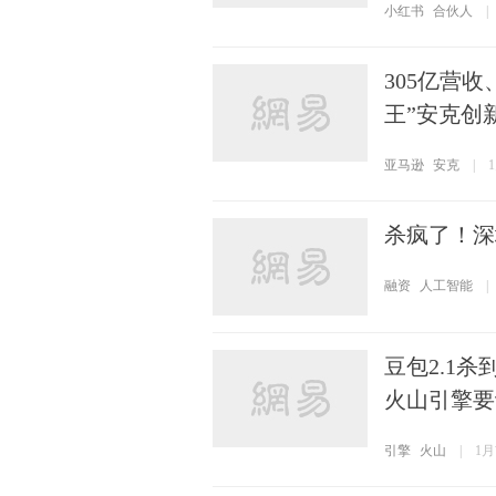
小红书
合伙人
|
305亿营收
王”安克创
亚马逊
安克
|
杀疯了！深
融资
人工智能
|
豆包2.1杀
火山引擎要
引擎
火山
|
1