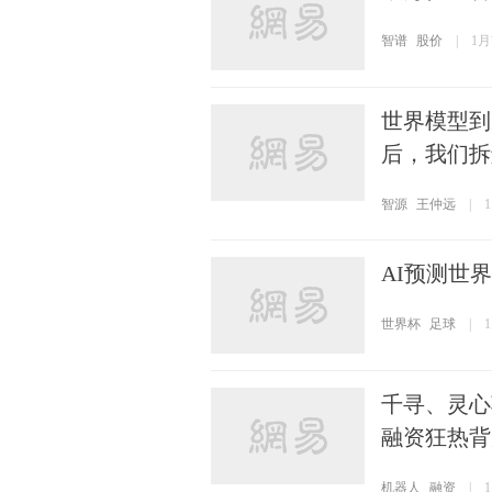
智谱
股价
|
1
世界模型到
后，我们拆
智源
王仲远
|
AI预测世
世界杯
足球
|
千寻、灵心
融资狂热背
机器人
融资
|