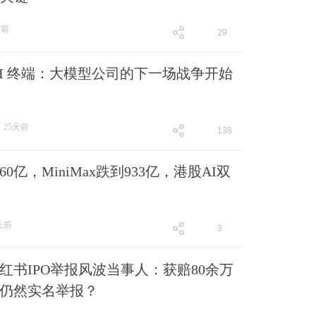
天前
29
跟贴
29
AI 终端：大模型公司的下一场战争开始
25天前
138
跟贴
138
60亿，MiniMax跌到933亿，港股AI双
天前
3
跟贴
3
红书IPO举报风波当事人：获赔80余万
仍然实名举报？