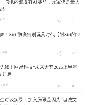
：腾讯内部没有AI赛马，元宝仍是最大
产品
2月前
4
跟贴
4
！Siri 彻底告别玩具时代【附Siri的15
2月前
45
跟贴
45
代先锋！网易科技“未来大奖2026上半年
集开启
2月前
0
跟贴
0
生对谈实录：加入腾讯是因为“坦诚文