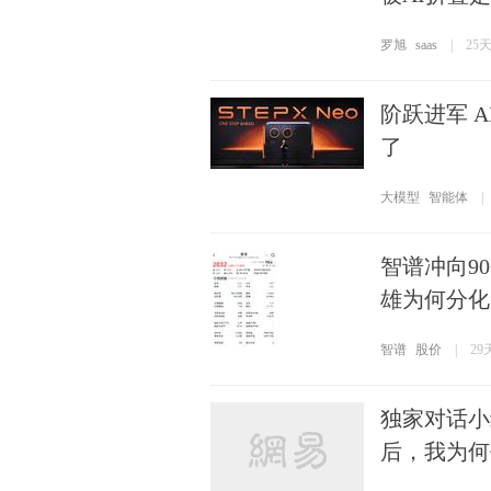
罗旭
saas
|
25
阶跃进军 
了
大模型
智能体
|
智谱冲向90
雄为何分化
智谱
股价
|
29
独家对话小
后，我为何