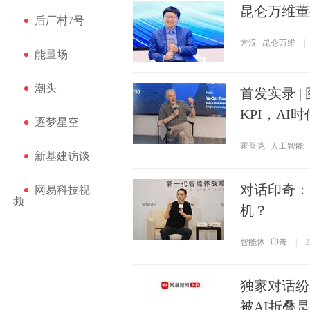
昆仑万维董
后厂村7号
方汉
昆仑万维
|
能量场
潮头
首发实录 
KPI，AI
逐梦星空
霍普克
人工智能
新基建访谈
对话印奇：
网易科技视
频
机？
智能体
印奇
|
独家对话纷
被AI折叠