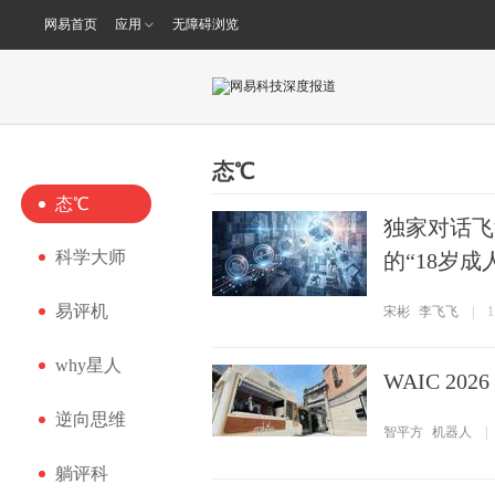
网易首页
应用
无障碍浏览
态℃
态℃
独家对话飞
科学大师
的“18岁成
易评机
宋彬
李飞飞
|
why星人
WAIC 2
逆向思维
智平方
机器人
|
躺评科