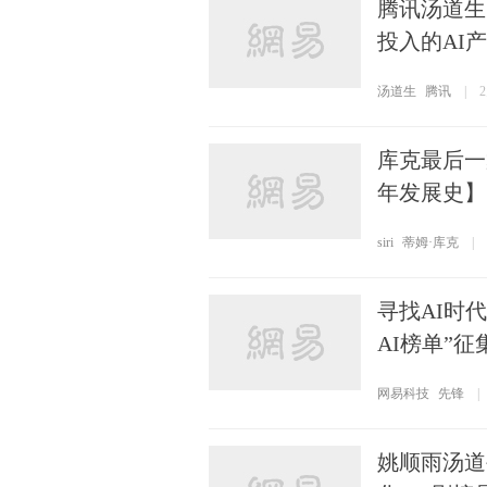
腾讯汤道生
投入的AI
汤道生
腾讯
|
库克最后一舞
年发展史】
siri
蒂姆·库克
|
寻找AI时
AI榜单”征
网易科技
先锋
|
姚顺雨汤道