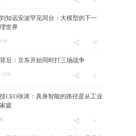
0
跟贴
0
刘知远安波罕见同台：大模型的下一
理世界
1月前
37
跟贴
37
营收背后：京东开始同时打三场战争
1月前
0
跟贴
0
技CEO张涛：具身智能的路径是从工业
家庭
月前
3
跟贴
3