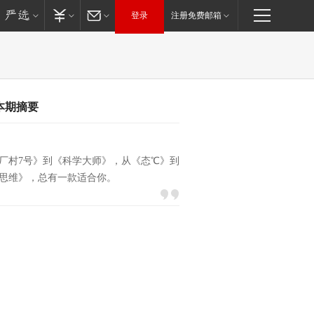
登录
注册免费邮箱
本期摘要
厂村7号》到《科学大师》，从《态℃》到
思维》，总有一款适合你。