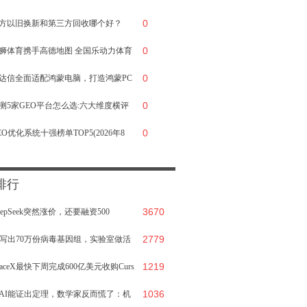
0
关于鸿蒙版微信的十大真相
方以旧换新和第三方回收哪个好？
0
狮体育携手高德地图 全国乐动力体育
0
心一键可达
达信全面适配鸿蒙电脑，打造鸿蒙PC
0
业投研标杆
测5家GEO平台怎么选:六大维度横评
0
你选对不踩坑
EO优化系统十强榜单TOP5(2026年8
):企业级选型的硬核参考
排行
3670
eepSeek突然涨价，还要融资500
2779
：“只
I写出70万份病毒基因组，实验室做活
1219
16个
paceX最快下周完成600亿美元收购Curs
1036
AI能证出定理，数学家反而慌了：机