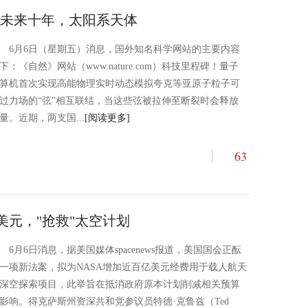
：未来十年，太阳系天体
6月6日（星期五）消息，国外知名科学网站的主要内容
下：《自然》网站（www.nature.com）科技里程碑！量子
算机首次实现高能物理实时动态模拟夸克等亚原子粒子可
过力场的“弦”相互联结，当这些弦被拉伸至断裂时会释放
量。近期，两支国...
[阅读更多]
63
美元，"抢救"太空计划
6月6日消息，据美国媒体spacenews报道，美国国会正酝
一项新法案，拟为NASA增加近百亿美元经费用于载人航天
深空探索项目，此举旨在抵消政府原本计划削减相关预算
影响。得克萨斯州资深共和党参议员特德·克鲁兹（Ted