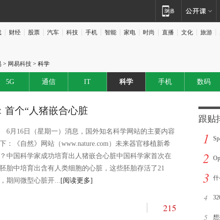
戏
财经
股票
汽车
科技
手机
智能
家电
时尚
直播
文化
旅游
易
>
网易科技
> 科学
5G
通信
IT
科学
手机
数码
：首个“人猪嵌合心脏
跟贴
6月16日（星期一）消息，国外知名科学网站的主要内容
1
S
下：《自然》网站（www.nature.com）未来器官移植新希
2
？中国科学家成功培育出人猪嵌合心脏中国科学家首次在
Cu
O
胚胎中培育出含有人类细胞的心脏，这些胚胎存活了21
3
可
什
，期间微型心脏开...
[阅读更多]
4
销
3
215
5
见
想