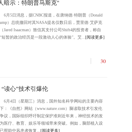
人暗示：特朗普马斯克"
6月5日消息，据CNBC报道，在唐纳德·特朗普（Donald
rump）总统撤回对其NASA提名仅数日后，贾里德·艾萨克
（Jared Isaacman）致信其支付公司Shift4的投资者，称自
“短暂的政治经历是一段激动人心的体验”。艾...
[阅读更多]
30
 “读心”技术引爆伦
6月4日（星期三）消息，国外知名科学网站的主要内容
下：《自然》网站（www.nature.com）脑读取技术引发伦
争议，国际组织呼吁制定保护准则近年来，神经技术的发
为医疗、教育、娱乐等领域带来突破。例如，脑部植入设
已帮助中风患者恢复...
[阅读更多]