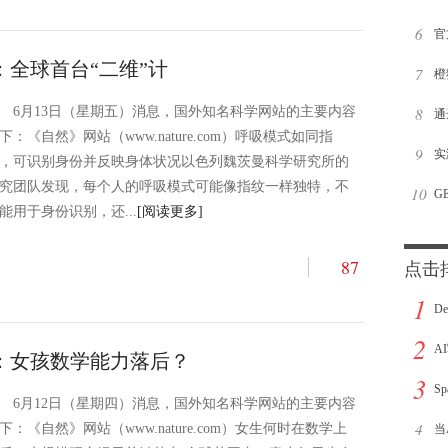
6
完
官
：全球首台“二维”计
7
橙
6月13日（星期五）消息，国外知名科学网站的主要内容
8
中
通
下：《自然》网站（www.nature.com）呼吸模式如同指
9
专
实
，可识别身份并反映身体状况以色列魏茨曼科学研究所的
究团队发现，每个人的呼吸模式可能像指纹一样独特，不
10
帮
G
能用于身份识别，还...
[阅读更多]
月
87
点击
1
D
2
亿
A
要：女孩数学能力落后？
3
了
S
6月12日（星期四）消息，国外知名科学网站的主要内容
4
下：《自然》网站（www.nature.com）女生何时在数学上
当