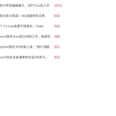
1031
给出答案，
歌AI帝国越建越大，但打江山的人开
940
集体离开
晨谷歌AI地震！4位顶级研究员离
555
，哈萨比斯退
PT 5.6 Luna免费不限量后，ChatG
388
penAI暂停Astra部分内部工作，新模型
351
eepSeek预告API价格上涨：“预计涨幅
302
penAI首款设备被曝售价超300美元，
什么