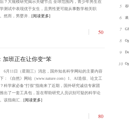
后？大规模研究揭示关键节点 全球范围内，青少年男生在
5
器
谷
学测试中表现优于女生，且男性更可能从事数学相关职
。然而，男婴并...
[阅读更多]
6
始
凌
7
职
G
50
8
O
9
可
D
：加班正在让你变“笨
10
较
O
6月11日（星期三）消息，国外知名科学网站的主要内容
为
下：《自然》网站（www.nature.com）1、AI造假、论文工
？科学家必备“打假”指南来了近期，国外研究诚信专家团
推出了一套工具包，旨在帮助研究人员识别可疑的科学论
。该指南汇...
[阅读更多]
80