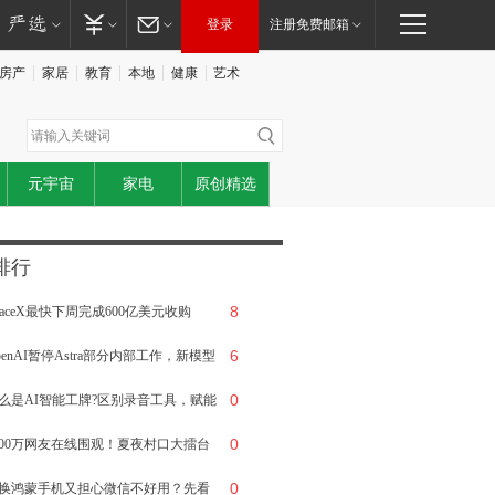
登录
注册免费邮箱
房产
家居
教育
本地
健康
艺术
元宇宙
家电
原创精选
排行
8
paceX最快下周完成600亿美元收购
6
rsor
penAI暂停Astra部分内部工作，新模型
0
能触及“关键级”网络攻击门槛
么是AI智能工牌?区别录音工具，赋能
0
售业务落地选型方案
200万网友在线围观！夏夜村口大擂台
0
证乡村文娱全新活力
换鸿蒙手机又担心微信不好用？先看