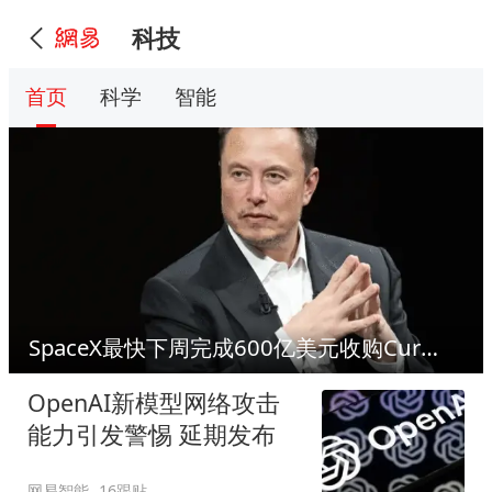
科技
首页
科学
智能
SpaceX最快下周完成600亿美元收购Cursor
OpenAI新模型网络攻击
能力引发警惕 延期发布
网易智能
16跟贴