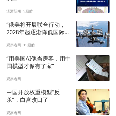
澎湃新闻
9跟贴
“俄美将开展联合行动，
2028年起逐渐降低国际空
间站的轨道高度”
观察者网
19跟贴
“用美国AI像当房客，用中
国模型才像有了家”
观察者网
中国开放权重模型“反
杀”，白宫改口了
观察者网