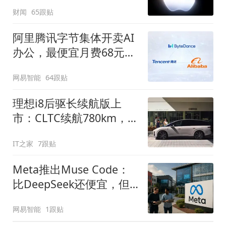
苹果压价
财闻
65跟贴
阿里腾讯字节集体开卖AI
办公，最便宜月费68元，
做PPT够烧吗？
网易智能
64跟贴
理想i8后驱长续航版上
市：CLTC续航780km，售
价30.98万元起
IT之家
7跟贴
Meta推出Muse Code：
比DeepSeek还便宜，但
有前提
网易智能
1跟贴