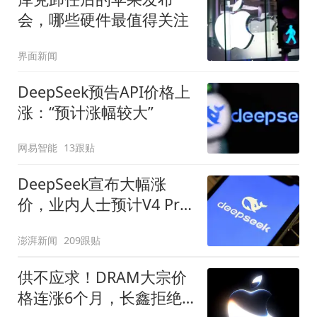
会，哪些硬件最值得关注
界面新闻
DeepSeek预告API价格上
涨：“预计涨幅较大”
网易智能
13跟贴
DeepSeek宣布大幅涨
价，业内人士预计V4 Pro
正式版即将发布
澎湃新闻
209跟贴
供不应求！DRAM大宗价
格连涨6个月，长鑫拒绝