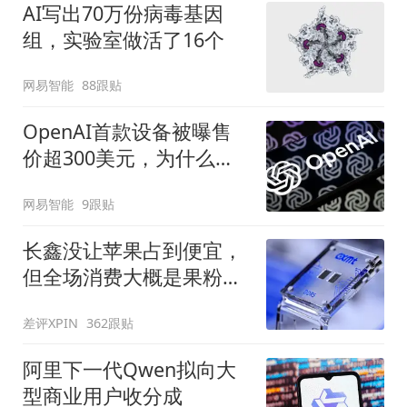
AI写出70万份病毒基因
组，实验室做活了16个
网易智能
88跟贴
OpenAI首款设备被曝售
价超300美元，为什么先
做成无屏音箱
网易智能
9跟贴
长鑫没让苹果占到便宜，
但全场消费大概是果粉买
单
差评XPIN
362跟贴
阿里下一代Qwen拟向大
型商业用户收分成