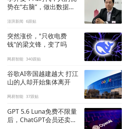
势在“右脑”，做出数据不
能预测的事情
澎湃新闻
6跟贴
突然涨价，"只收电费
钱"的梁文锋，变了吗
网易智能
340跟贴
谷歌AI帝国越建越大 打江
山的人却开始集体离开
网易智能
37跟贴
GPT 5.6 Luna免费不限量
后，ChatGPT会员还卖什
么