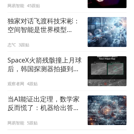
网易智能
45跟贴
独家对话飞渡科技宋彬：
空间智能是世界模型
的“18岁成人礼”
态℃
3跟贴
SpaceX火箭残骸撞上月球
后，韩国探测器拍摄到撞
击点图像
观察者网
4跟贴
当AI能证出定理，数学家
反而慌了：机器给出答
案，人类却失去了理解
网易智能
5跟贴