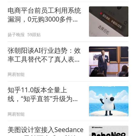
电商平台前员工利用系统
漏洞，0元购3000多件家
电！
扬子晚报
59跟贴
张朝阳谈AI行业趋势：效
率工具替代不了真人表达
与原创价值
网易智能
知乎11.0版本全量上
线，“知乎直答”升级为智
能助手AI看山
网易智能
美图设计室接入Seedance