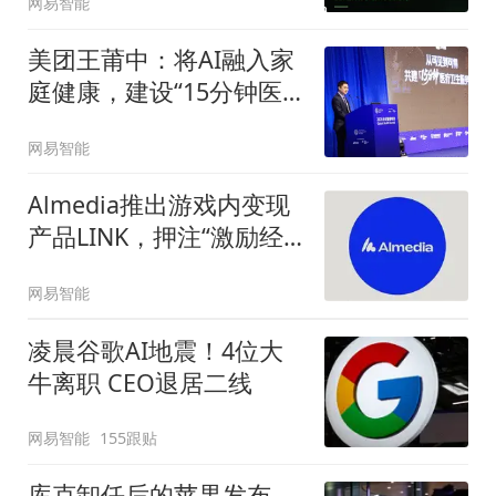
网易智能
美团王莆中：将AI融入家
庭健康，建设“15分钟医
疗圈”
网易智能
Almedia推出游戏内变现
产品LINK，押注“激励经
济”
网易智能
凌晨谷歌AI地震！4位大
牛离职 CEO退居二线
网易智能
155跟贴
库克卸任后的苹果发布