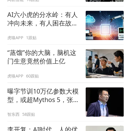
AI六小虎的分水岭：有人
冲向未来，有人困在故事
里
虎嗅APP
1跟贴
“蒸馏”你的大脑，脑机这
门生意竟然价值上亿
虎嗅APP
60跟贴
曝字节训10万亿参数大模
型，或超Mythos 5，张一
鸣、梁汝波先后发声
智东西
58跟贴
李开复：AI时代，人的优