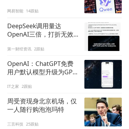
网易智能
14跟贴
DeepSeek调用量达
OpenAI三倍，打折无效
后的OpenAI选择免费
第一财经资讯
2跟贴
OpenAI：ChatGPT免费
用户默认模型升级为GPT-
5.6 Luna
IT之家
2跟贴
周受资现身北京机场，仅
一人随行购泡泡玛特
三言科技
25跟贴