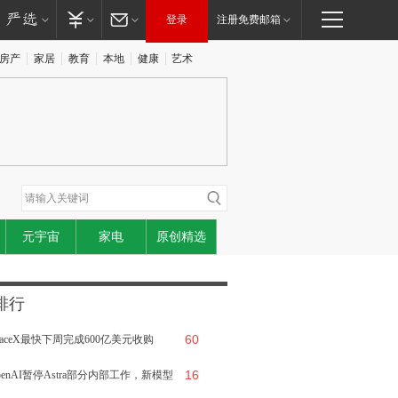
登录
注册免费邮箱
房产
家居
教育
本地
健康
艺术
元宇宙
家电
原创精选
排行
60
paceX最快下周完成600亿美元收购
16
rsor
penAI暂停Astra部分内部工作，新模型