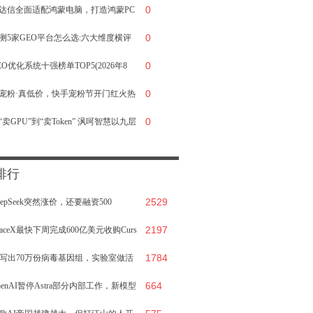
0
能触及“关键级”网络攻击门槛
达信全面适配鸿蒙电脑，打造鸿蒙PC
0
业投研标杆
测5家GEO平台怎么选:六大维度横评
0
你选对不踩坑
EO优化系统十强榜单TOP5(2026年8
0
):企业级选型的硬核参考
宠粉·真低价，快手宠粉节开门红火热
0
启
“卖GPU”到“卖Token” 沨呵智慧以九层
构与精益智算重塑AI Infra投资逻辑
排行
2529
eepSeek突然涨价，还要融资500
2197
：“只
paceX最快下周完成600亿美元收购Curs
1784
I写出70万份病毒基因组，实验室做活
664
16个
penAI暂停Astra部分内部工作，新模型