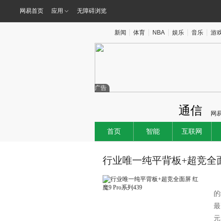
网易首页
应用
无障碍浏览
新闻
体育
NBA
娱乐
音乐
游
广告
通信
网
首页
智能
互联网
行业唯一纯平背板+超竞全面屏 
的
最
元