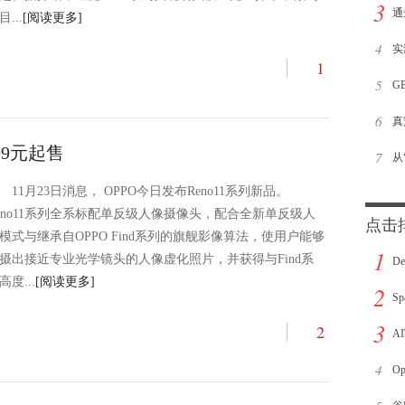
3
可
通
目...
[阅读更多]
4
专
实
1
5
帮
G
6
月
真
499元起售
7
开
从
11月23日消息， OPPO今日发布Reno11系列新品。
架
eno11系列全系标配单反级人像摄像头，配合全新单反级人
点击
模式与继承自OPPO Find系列的旗舰影像算法，使用户能够
1
摄出接近专业光学镜头的人像虚化照片，并获得与Find系
D
高度...
[阅读更多]
2
亿
S
3
2
A
4
了
O