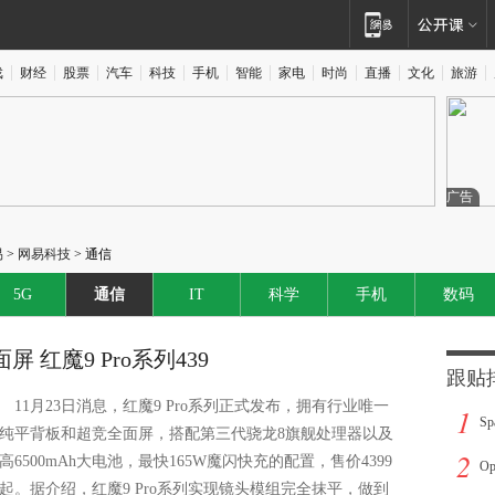
戏
财经
股票
汽车
科技
手机
智能
家电
时尚
直播
文化
旅游
广告
易
>
网易科技
> 通信
5G
通信
IT
科学
手机
数码
红魔9 Pro系列439
跟贴
11月23日消息，红魔9 Pro系列正式发布，拥有行业唯一
1
S
纯平背板和超竞全面屏，搭配第三代骁龙8旗舰处理器以及
2
高6500mAh大电池，最快165W魔闪快充的配置，售价4399
Cu
O
起。据介绍，红魔9 Pro系列实现镜头模组完全抹平，做到