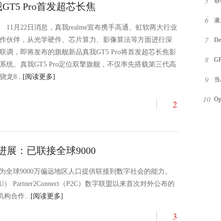
5
可
谷
T5 Pro首发超芯长焦
6
始
凌
11月22日消息，真我realme宣布携手高通、虹软两大行业
7
作伙伴，从光学硬件、芯片算力、影像算法等方面进行深
职
D
联调，即将发布的旗舰新品真我GT5 Pro将首发超芯长焦影
8
较
G
系统。真我GT5 Pro定位双擎旗舰，不仅率先搭载第三代高
骁龙8...
[阅读更多]
9
当
10
器
O
2
为
进展：已联接全球9000
已为全球9000万偏远地区人口提供联接到数字社会的能力。
Partner2Connect（P2C）数字联盟以来首次对外公布的
构合作...
[阅读更多]
3