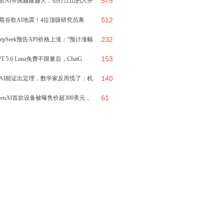
575
歌AI帝国越建越大，但打江山的人开
512
集体离开
晨谷歌AI地震！4位顶级研究员离
232
，哈萨比斯退
eepSeek预告API价格上涨：“预计涨幅
153
PT 5.6 Luna免费不限量后，ChatG
140
AI能证出定理，数学家反而慌了：机
61
给出答案，
penAI首款设备被曝售价超300美元，
什么