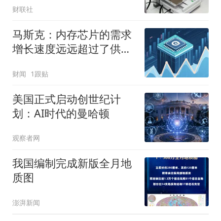
财联社
马斯克：内存芯片的需求
增长速度远远超过了供应
增速
财闻
1跟贴
美国正式启动创世纪计
划：AI时代的曼哈顿
观察者网
我国编制完成新版全月地
质图
澎湃新闻