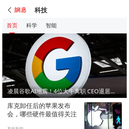
科技
首页
科学
智能
凌晨谷歌AI地震！4位大牛离职 CEO退居二线
库克卸任后的苹果发布
会，哪些硬件最值得关注
界面新闻