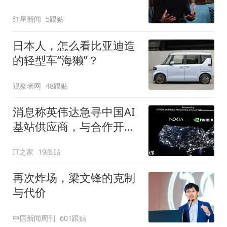
袭180处，履历成就再遭
红星新闻
5跟贴
质疑
日本人，怎么看比亚迪造
的轻型车“海獭”？
观察者网
48跟贴
消息称英伟达急寻中国AI
基站供应商，与合作开发
6G基站
IT之家
19跟贴
再次炸场，梁文锋的克制
与代价
中国新闻周刊
601跟贴