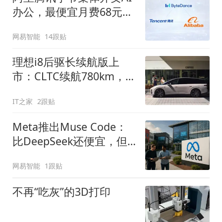
办公，最便宜月费68元，
做PPT够烧吗？
网易智能
14跟贴
理想i8后驱长续航版上
市：CLTC续航780km，售
价30.98万元起
IT之家
2跟贴
Meta推出Muse Code：
比DeepSeek还便宜，但
有前提
网易智能
1跟贴
不再“吃灰”的3D打印