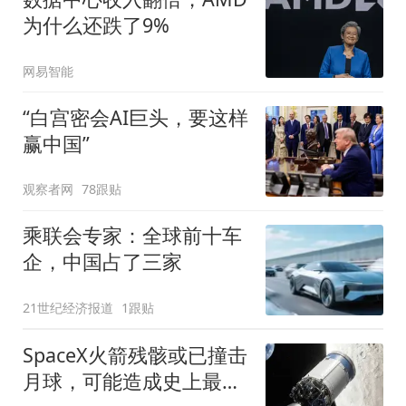
为什么还跌了9%
网易智能
“白宫密会AI巨头，要这样
赢中国”
观察者网
78跟贴
乘联会专家：全球前十车
企，中国占了三家
21世纪经济报道
1跟贴
SpaceX火箭残骸或已撞击
月球，可能造成史上最大