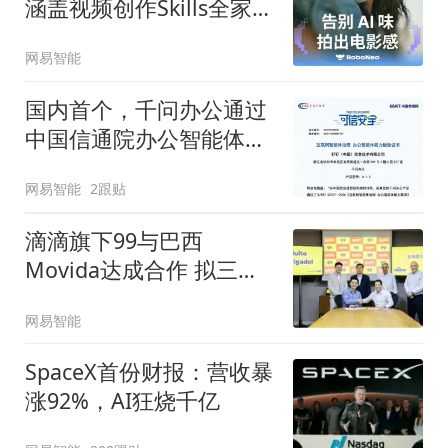
涵盖视频创作Skills全家桶
等8项能力
网易智能
国内首个，千问办公通过
中国信通院办公智能体能
力评估
网易智能
2跟贴
滴滴旗下99与巴西
Movida达成合作 拟三年
惠及5万名网约车司机
网易智能
SpaceX首份财报：营收暴
涨92%，AI狂烧千亿