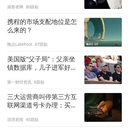
人造陨石坑
观察者网
80跟贴
携程的市场支配地位是怎
么来的？
晚点LatePost
67跟贴
美国版“父子局”：父亲坐
镇数据库，儿子进军好莱
坞
第一财经资讯
6跟贴
三大运营商叫停第三方互
联网渠道号卡办理：买的
卡还能用吗？资费会涨
澎湃新闻
45跟贴
吗？