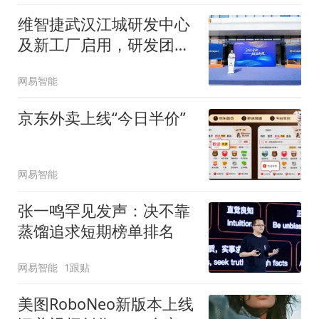
维智捷武汉江城研发中心
及新工厂启用，研发团队
计划扩至600人
网易智能
京东外卖上线“今日半价”
网易智能
张一鸣罕见发声：决不靠
蒸馏追求短期榜单排名
网易智能
1跟贴
美图RoboNeo新版本上线