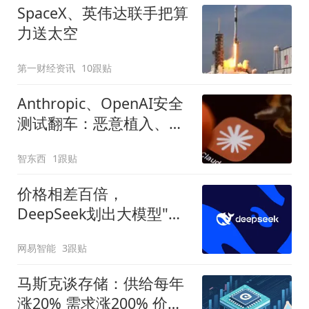
SpaceX、英伟达联手把算
力送太空
第一财经资讯
10跟贴
Anthropic、OpenAI安全
测试翻车：恶意植入、杜
撰身份、诱骗用户
智东西
1跟贴
价格相差百倍，
DeepSeek划出大模型"斩
杀线"
网易智能
3跟贴
马斯克谈存储：供给每年
涨20% 需求涨200% 价格