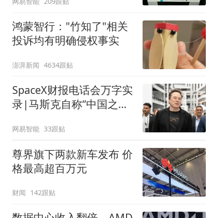
网易智能
209跟贴
鸿蒙智行："竹知了"相关
投诉均有明确侵权事实
澎湃新闻
4634跟贴
SpaceX财报电话会万字实
录|马斯克自称“中国之外
硬件最强”，再放万亿美元
网易智能
33跟贴
蓝图
尊界旗下两款新车发布 价
格最高超百万元
财闻
142跟贴
数据中心收入翻倍，AMD