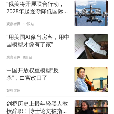
“俄美将开展联合行动，
2028年起逐渐降低国际空
间站的轨道高度”
观察者网
17跟贴
“用美国AI像当房客，用中
国模型才像有了家”
观察者网
8跟贴
中国开放权重模型“反
杀”，白宫改口了
观察者网
剑桥历史上最年轻黑人教
授辞职！博士论文被指抄