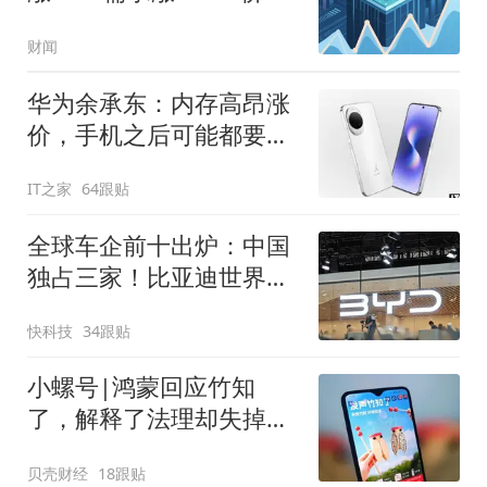
当然涨
财闻
华为余承东：内存高昂涨
价，手机之后可能都要大
规模涨价
IT之家
64跟贴
全球车企前十出炉：中国
独占三家！比亚迪世界第
六
快科技
34跟贴
小螺号|鸿蒙回应竹知
了，解释了法理却失掉了
情理
贝壳财经
18跟贴