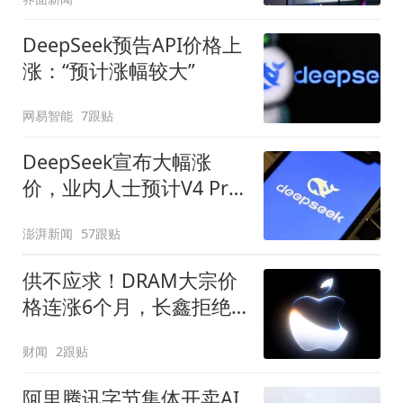
DeepSeek预告API价格上
涨：“预计涨幅较大”
网易智能
7跟贴
DeepSeek宣布大幅涨
价，业内人士预计V4 Pro
正式版即将发布
澎湃新闻
57跟贴
供不应求！DRAM大宗价
格连涨6个月，长鑫拒绝
苹果压价
财闻
2跟贴
阿里腾讯字节集体开卖AI