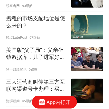
人造陨石坑
观察者网
80跟贴
携程的市场支配地位是怎
么来的？
晚点LatePost
67跟贴
美国版“父子局”：父亲坐
镇数据库，儿子进军好莱
坞
第一财经资讯
6跟贴
三大运营商叫停第三方互
联网渠道号卡办理：买的
卡还能用吗？资费会涨
App内打开
澎湃新闻
45跟贴
吗？