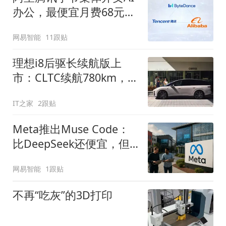
办公，最便宜月费68元，
做PPT够烧吗？
网易智能
11跟贴
理想i8后驱长续航版上
市：CLTC续航780km，售
价30.98万元起
IT之家
2跟贴
Meta推出Muse Code：
比DeepSeek还便宜，但
有前提
网易智能
1跟贴
不再“吃灰”的3D打印