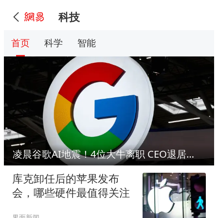
科技
首页
科学
智能
凌晨谷歌AI地震！4位大牛离职 CEO退居二线
库克卸任后的苹果发布
会，哪些硬件最值得关注
界面新闻