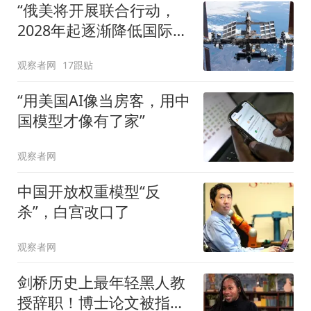
“俄美将开展联合行动，
2028年起逐渐降低国际空
间站的轨道高度”
观察者网
17跟贴
“用美国AI像当房客，用中
国模型才像有了家”
观察者网
中国开放权重模型“反
杀”，白宫改口了
观察者网
剑桥历史上最年轻黑人教
授辞职！博士论文被指抄