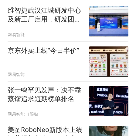
维智捷武汉江城研发中心
及新工厂启用，研发团队
计划扩至600人
网易智能
京东外卖上线“今日半价”
网易智能
张一鸣罕见发声：决不靠
蒸馏追求短期榜单排名
网易智能
1跟贴
美图RoboNeo新版本上线