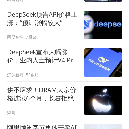
DeepSeek预告API价格上
涨：“预计涨幅较大”
网易智能
7跟贴
DeepSeek宣布大幅涨
价，业内人士预计V4 Pro
正式版即将发布
澎湃新闻
52跟贴
供不应求！DRAM大宗价
格连涨6个月，长鑫拒绝
苹果压价
财闻
阿里腾讯字节集体开卖AI