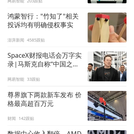
网易智能
203跟贴
鸿蒙智行："竹知了"相关
投诉均有明确侵权事实
澎湃新闻
4585跟贴
SpaceX财报电话会万字实
录|马斯克自称“中国之外
硬件最强”，再放万亿美元
网易智能
33跟贴
蓝图
尊界旗下两款新车发布 价
格最高超百万元
财闻
142跟贴
数据中心收入翻倍，AMD