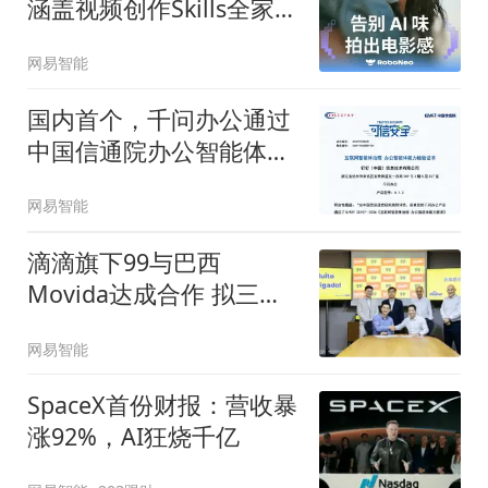
涵盖视频创作Skills全家桶
等8项能力
网易智能
国内首个，千问办公通过
中国信通院办公智能体能
力评估
网易智能
滴滴旗下99与巴西
Movida达成合作 拟三年
惠及5万名网约车司机
网易智能
SpaceX首份财报：营收暴
涨92%，AI狂烧千亿