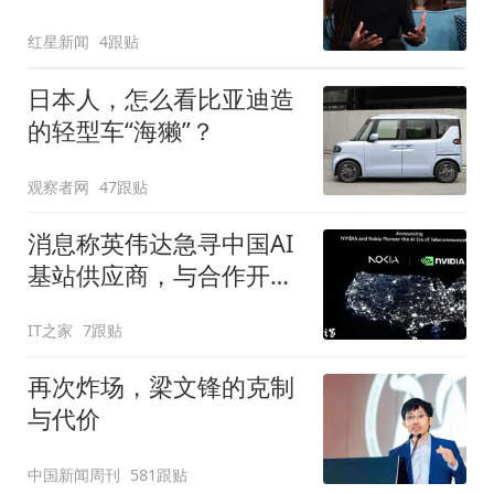
袭180处，履历成就再遭
红星新闻
4跟贴
质疑
日本人，怎么看比亚迪造
的轻型车“海獭”？
观察者网
47跟贴
消息称英伟达急寻中国AI
基站供应商，与合作开发
6G基站
IT之家
7跟贴
再次炸场，梁文锋的克制
与代价
中国新闻周刊
581跟贴