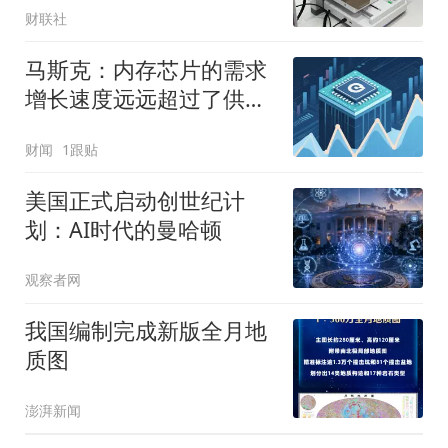
财联社
马斯克：内存芯片的需求
增长速度远远超过了供应
增速
财闻
1跟贴
美国正式启动创世纪计
划：AI时代的曼哈顿
观察者网
我国编制完成新版全月地
质图
澎湃新闻