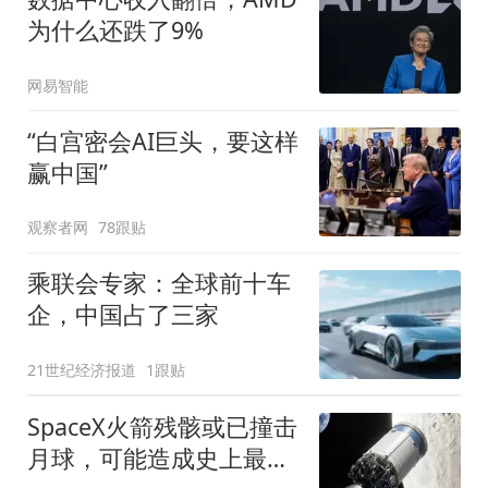
为什么还跌了9%
网易智能
“白宫密会AI巨头，要这样
赢中国”
观察者网
78跟贴
乘联会专家：全球前十车
企，中国占了三家
21世纪经济报道
1跟贴
SpaceX火箭残骸或已撞击
月球，可能造成史上最大