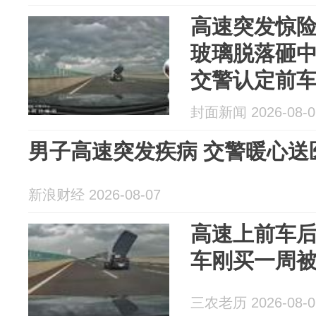
高速突发惊
玻璃脱落砸
交警认定前
定损
封面新闻 2026-08-0
男子高速突发疾病 交警暖心送
新浪财经 2026-08-07
高速上前车
车刚买一周
三农老历 2026-08-0