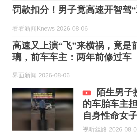
罚款扣分！男子竟高速开智驾“
看看新闻Knews 2026-08-06
高速又上演“飞”来横祸，竟是
璃，前车车主：两年前修过车
界面新闻 2026-08-06
陌生男子
的车胎车主
自身性命女子
他给关进去
视听丝路 2026-08-0