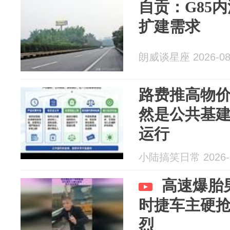
自贡：G85
扩建需求
朗威谈星座 2026-08
路费推高物
然是公共基
运行
小陆搞笑日常 2026-0
高速爆胎
时捷车主硬
烈