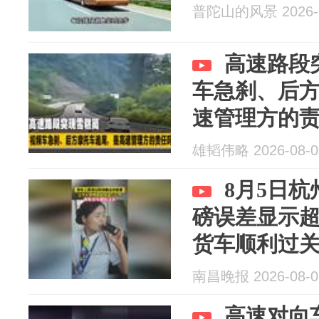
普陀山的风景 2026-0
高速路段
车急刹、后
速管理方的
雄韬伟略 2026-08-0
8月5日
磅误差显示
货车顺利过
南昌晚报 2026-08-0
高速对向