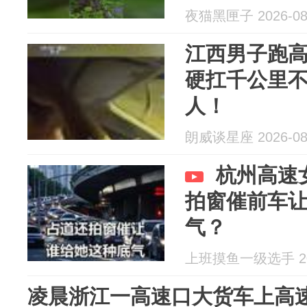
夜猫黑匣子 2026-08
江西男子跑高
硬扛千公里
人！
朗威谈星座 2026-08
杭州高速
拍窗催前车
气？
上班摸鱼一级选手 202
凌晨浙江一高速口大货车上高