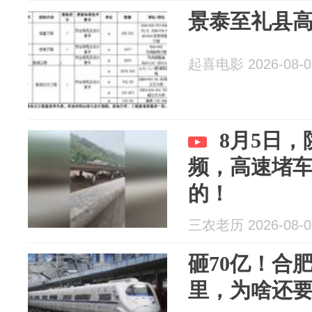
景泰至礼县
起喜电影 2026-08-0
8月5日
频，高速堵
的！
三农老历 2026-08-0
砸70亿！合肥
里，为啥还