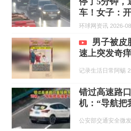
停了5分钟，
车！女子：
视镜起雾，
环球网资讯 2026-08
警：罚款200
男子被皮
速上突发奇
记录生活日常阿蜴 202
错过高速路
机：“导航把
公安部交通安全微发布 2