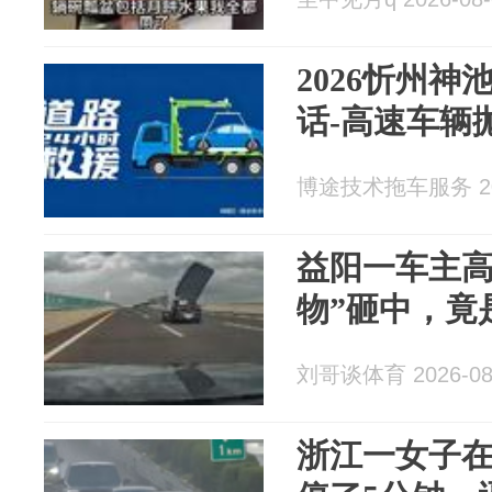
2026忻州
话-高速车辆
博途技术拖车服务 202
益阳一车主高
物”砸中，竟
刘哥谈体育 2026-08
浙江一女子