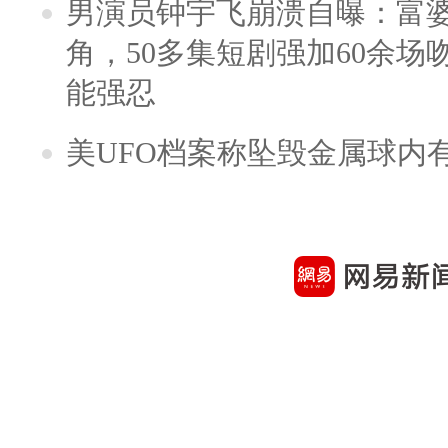
男演员钟宇飞崩溃自曝：富
角，50多集短剧强加60余场吻戏
能强忍
美UFO档案称坠毁金属球内