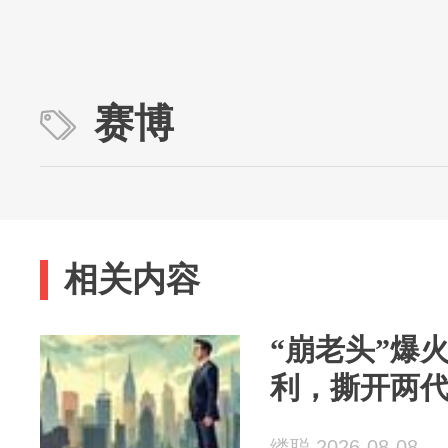
赛博
相关内容
“崩老头”爆
利，撕开两
缕聪 2026-08-08