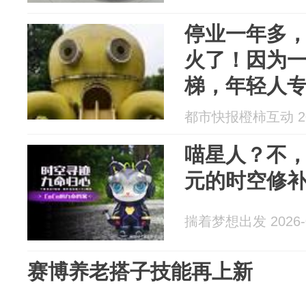
停业一年多
火了！因为
梯，年轻人
都市快报橙柿互动 202
喵星人？不，
元的时空修
揣着梦想出发 2026-0
赛博养老搭子技能再上新