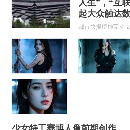
人生”，“互
起大众触达
都市快报橙柿互动 202
少女特工赛博人像前期创作