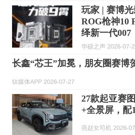
玩家 | 赛
ROG枪神10
绎新一代007
华硕之声 2026-07-2
长鑫“芯王”加冕，朋友圈赛博
钛媒体APP 2026-07-27
27款起亚赛
+全景屏，配1.
燕赵女司机 2026-07