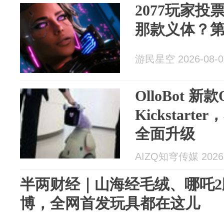
2077玩家
那款义体？
游民星空 2026-08-0
OlloBot 新
Kickstar
全面升级
AIZQ知穹传媒 2026-
半两财经｜山海经毛绒、哪吒
博，全网首发玩具都在这儿