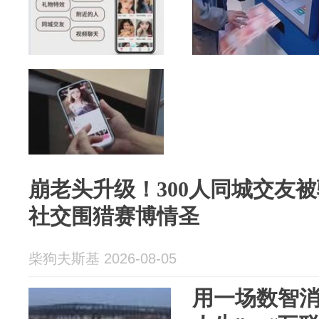
崩老头升级！300人同城交友被
社交围猎赛博情圣
柴狗夫斯基 2026-08-05
用一场数智消