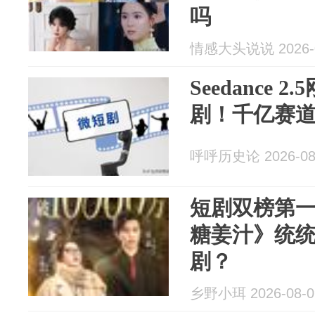
吗
情感大头说说 2026-0
Seedance 
剧！千亿赛道迎
呼呼历史论 2026-08
短剧双榜第
糖姜汁》统
剧？
乡野小珥 2026-08-0