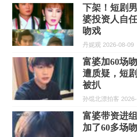
下架！短剧
婆投资人自任
吻戏
丹妮观 2026-08-09
富婆加60场
遭质疑，短
被扒
孙馄北漂拍客 2026-0
富婆带资进组
加了60多场