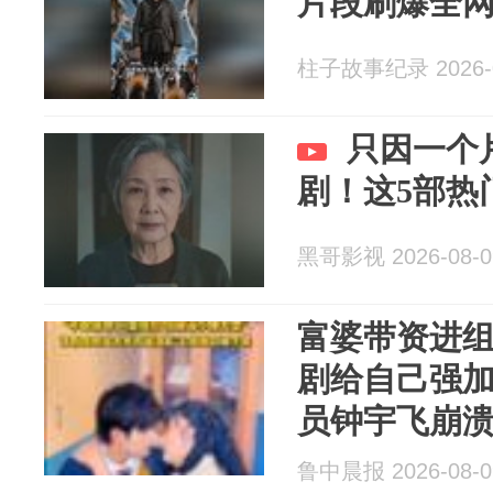
片段刷爆全
柱子故事纪录 2026-0
只因一个
剧！这5部热
黑哥影视 2026-08-0
富婆带资进组
剧给自己强加
员钟宇飞崩
行，不敢得
鲁中晨报 2026-08-0