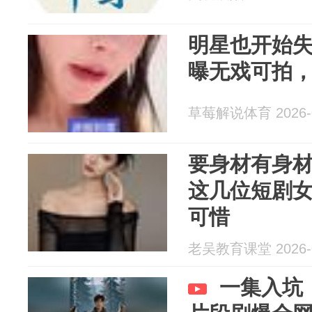
明星也开始
曝无戏可拍
草莓解说体育 2026-0
要身材有身
这几位短剧
可惜
老吴教育课堂 2026-0
一集入坑