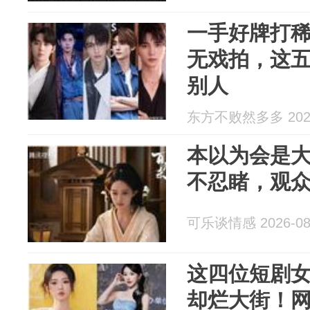
一手好牌打
无戏拍，这
别人
东方不败然多多 2026
本以为会是
不忍睹，观
可乐谈情感 2026-08
这四位短剧
却烂大街！网