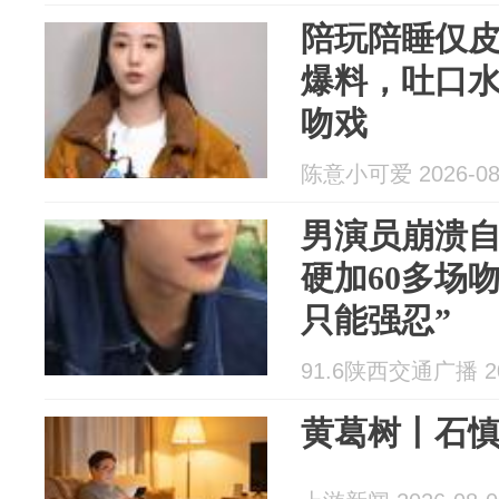
陪玩陪睡仅
爆料，吐口水
吻戏
陈意小可爱 2026-08
男演员崩溃
硬加60多场
只能强忍”
91.6陕西交通广播 202
黄葛树丨石