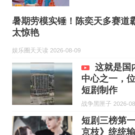
​暑期劳模实锤！陈奕天多赛道
太惊艳
娱乐圈天天读 2026-08-09
这就是国
中心之一，
短剧制作
战争黑匣子 2026-08
短剧三榜第
京枝》统统