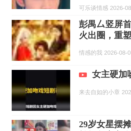
可乐谈情感 2026-08
彭禺厶竖屏
火出圈，重
情感的我 2026-08-0
女主硬加
来去自如的小章 2026
29岁女星摆