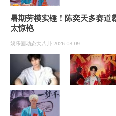
​暑期劳模实锤！陈奕天多赛道
太惊艳
娱乐圈动态大八卦 2026-08-09