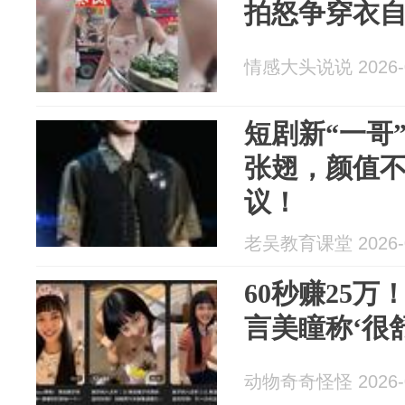
拍怒争穿衣
情感大头说说 2026-0
短剧新“一哥
张翅，颜值
议！
老吴教育课堂 2026-0
60秒赚25万
言美瞳称‘很
动物奇奇怪怪 2026-0