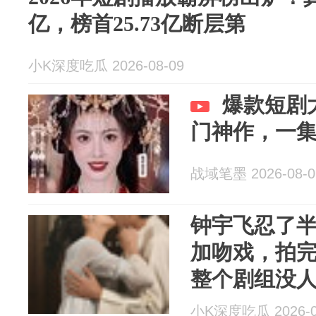
亿，榜首25.73亿断层第
小K深度吃瓜 2026-08-09
爆款短剧
门神作，一
战域笔墨 2026-08-0
钟宇飞忍了
加吻戏，拍
整个剧组没
小K深度吃瓜 2026-0