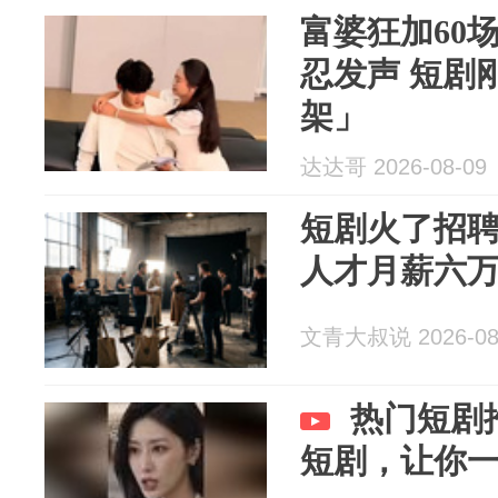
富婆狂加60
忍发声 短剧
架」
达达哥 2026-08-09
短剧火了招
人才月薪六
文青大叔说 2026-08
热门短剧
短剧，让你