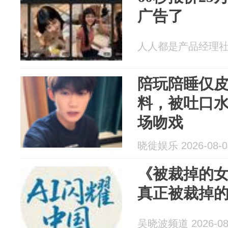
广告了
人人都是产品经理社区 2
陪玩陪睡仅
料，被吐口水
场吻戏
晓徙娱乐 2026-08-0
《被裁掉的女
真正被裁掉
吴晓波频道 2026-08