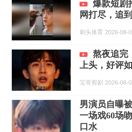
爆款短剧
网打尽，追
刺头体育 2026-08-0
熬夜追完
上头，好评
宝哥剪剧 2026-08-0
男演员自曝
一场戏60场
口水