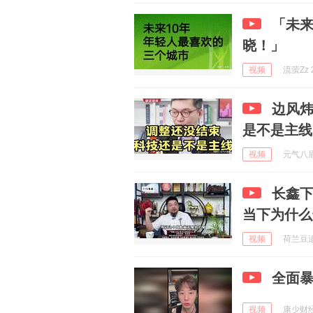
「未来
晓！」
视频
流萤Zz 2
边风炜
是不是主线
视频
元气八眉菌
长鑫
当下为什么
视频
荷兰豆追剧
全面
视频
康少财经 