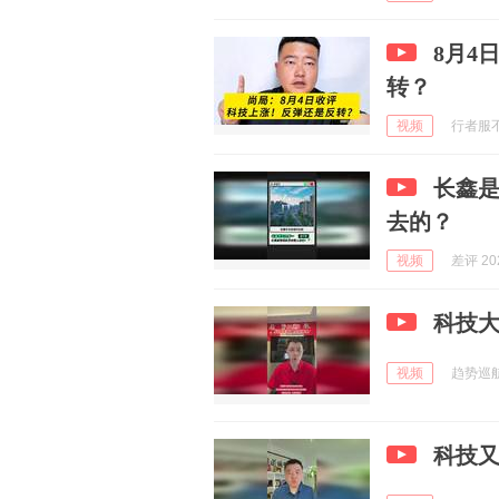
8月4
转？
视频
行者服不服
长鑫
去的？
视频
差评 202
科技大
视频
趋势巡航 
科技