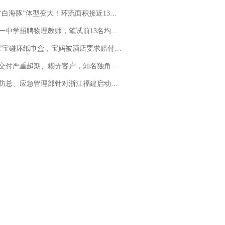
白海豚”体型变大！环流面积接近13个浙江那么大
招聘物理教师，笔试前13名均遭淘汰？教育局：已叫停招聘，成立调查组全面核查
坏纸巾盒，宝妈被酒店要求赔付924元！三亚一酒店回复：骨瓷定制！网友一查价格，吵翻了
期、糊弄客户，知名独角兽车企创始人回应：都没证据，将依法采取措施，“本人长期与美国交管局保持沟通，对方表示肯定”
总、应急管理部针对浙江福建启动防汛防台风四级应急响应