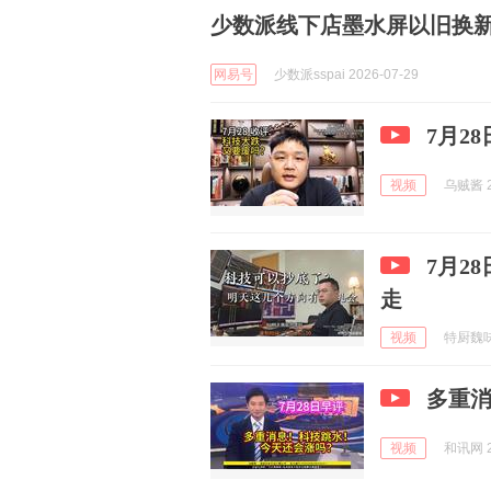
少数派线下店墨水屏以旧换
网易号
少数派sspai 2026-07-29
7月2
视频
乌贼酱 2
7月2
走
视频
特厨魏味 
多重
视频
和讯网 2