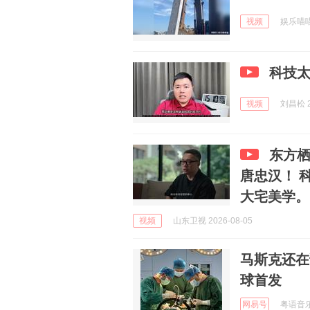
视频
娱乐喵喵猫
科技
视频
刘昌松 2
东方栖
唐忠汉！ 
大宅美学。
视频
山东卫视 2026-08-05
马斯克还在
球首发
网易号
粤语音乐喷