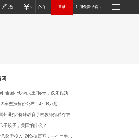
登录
注册免费邮箱
新闻
“全国小炒肉大王”称号，仅凭视频评出？中国烹饪协会回应
G9车型预售价公布：43.98万起
通报“特殊教育学校教师招聘存在违规行为”：已启动问责程序 副校长被停职
瓜子饺子，美国怕什么？
险零投入”到负债百万：一个养牛项目崩盘后，谁该为农户的贷款买单丨红星调查