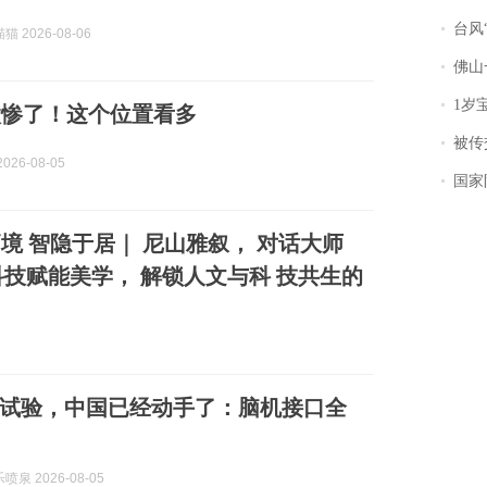
台风“
 2026-08-06
佛山一中学
1岁宝宝碰
太惨了！这个位置看多
被传交付严重超
026-08-05
国家防
境 智隐于居｜ 尼山雅叙， 对话大师
科技赋能美学， 解锁人文与科 技共生的
试验，中国已经动手了：脑机接口全
泉 2026-08-05