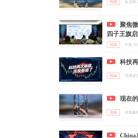
视频
余岳桐 2
聚焦
四子王旗启
视频
中新 202
科技
视频
范博讲主力
现在
视频
奇观趣闻 
Chin