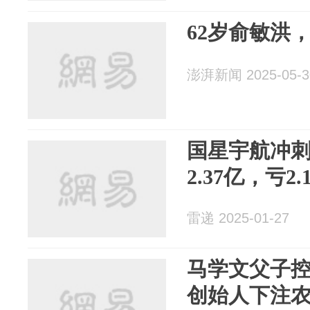
62岁俞敏洪
澎湃新闻 2025-05-3
国星宇航冲刺
2.37亿，亏2
雷递 2025-01-27
马学文父子控
创始人下注农