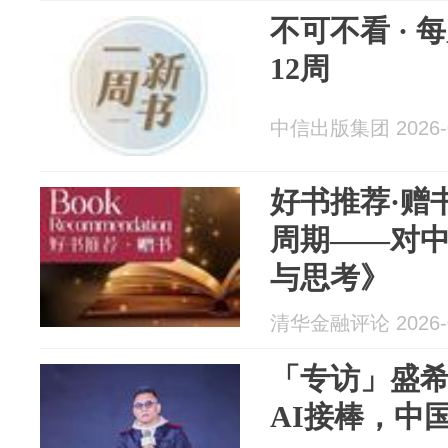
不可不看 · 
12周
中信出版集团 2026-0
好书推荐·赠
周期——对
与思考》
清华金融评论 2026-0
「专访」盛
AI接棒，中