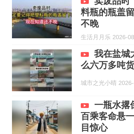
卖废品时
料瓶的瓶盖
不晚
生活月月乐 2026-08
我在盐城
么六万多吨
城市之光小晴 2026-0
一瓶水撂
百乘客命悬
目惊心