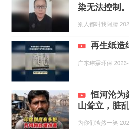
染无法控制
别人都叫我阿腈 2026
再生纸造
广东玮霖环保 2026-0
恒河沦为
山耸立，脏
为你们淡然一笑 2026