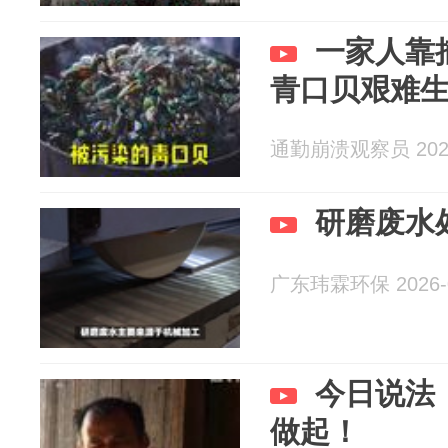
一家人靠
青口贝艰难
通勤崩溃观察员 2026
研磨废水
广东玮霖环保 2026-0
今日说法
做起！