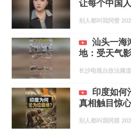
让每个中国
别人都叫我阿螫 2026
汕头一海
地：受天气
长沙电视台政法频道 20
印度如何
真相触目惊
别人都叫我阿腈 2026