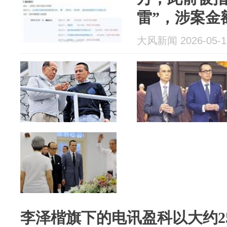
雷”，涉案金
应：其已辞
大风新闻 2026-05-1
与律所无关
李泽楷旗下的电讯盈科以大约2