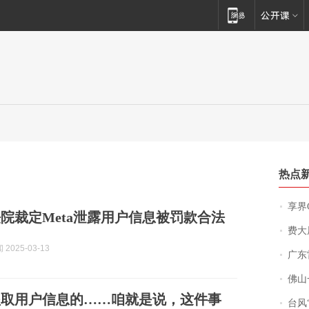
热点
享界
院裁定Meta泄露用户信息被罚款合法
费大厨
2025-03-13
广东雷州
佛山一中学
盗取用户信息的……咱就是说，这件事
台风“