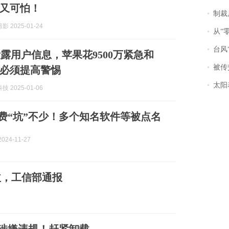
又可怕！
制裁
 2025-01-24
从“零风
台风“
露用户信息，苹果花9500万紧急和
被传交付严重超
必须提高警惕
太阳
 2025-01-06
续费“坑”不少！多个知名软件等被点名
024-11-27
益，工信部通报