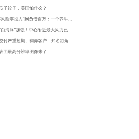
瓜子饺子，美国怕什么？
险零投入”到负债百万：一个养牛项目崩盘后，谁该为农户的贷款买单丨红星调查
白海豚”加强！中心附近最大风力已达15级 最新研判
期、糊弄客户，知名独角兽车企创始人回应：都没证据，将依法采取措施，“本人长期与美国交管局保持沟通，对方表示肯定”
表面最高分辨率图像来了