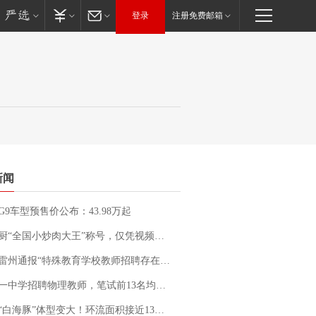
登录
注册免费邮箱
新闻
G9车型预售价公布：43.98万起
“全国小炒肉大王”称号，仅凭视频评出？中国烹饪协会回应
通报“特殊教育学校教师招聘存在违规行为”：已启动问责程序 副校长被停职
招聘物理教师，笔试前13名均遭淘汰？教育局：已叫停招聘，成立调查组全面核查
白海豚”体型变大！环流面积接近13个浙江那么大