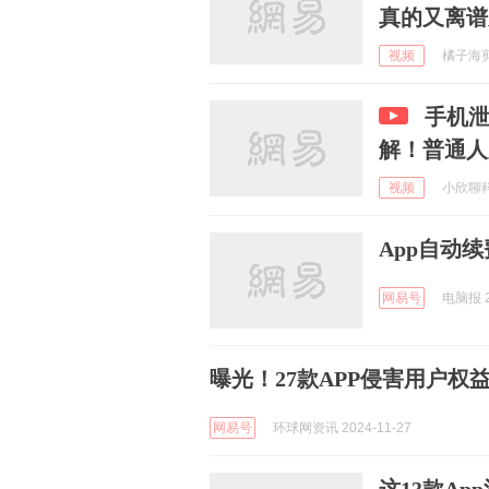
真的又离谱
视频
橘子海剪影
手机泄
解！普通人
视频
小欣聊科技
App自动
网易号
电脑报 2
曝光！27款APP侵害用户权
网易号
环球网资讯 2024-11-27