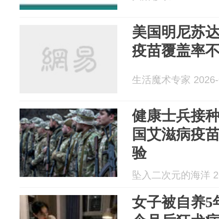
美国明尼苏
疫苗覆盖率
生活魔术专家 2026-0
健康士兵接种
国艾滋病疫
验
坠入二次元的海洋 202
女子被自养5