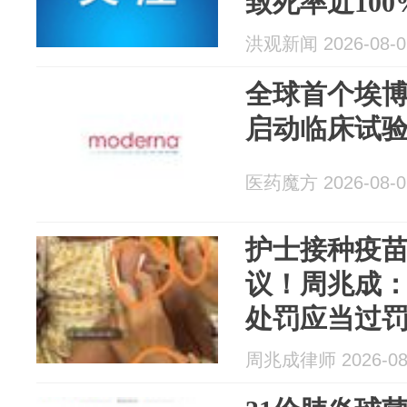
致死率近10
判断该不该
洪观新闻 2026-08-0
全球首个埃博
启动临床试
医药魔方 2026-08-0
护士接种疫
议！周兆成
处罚应当过
周兆成律师 2026-08