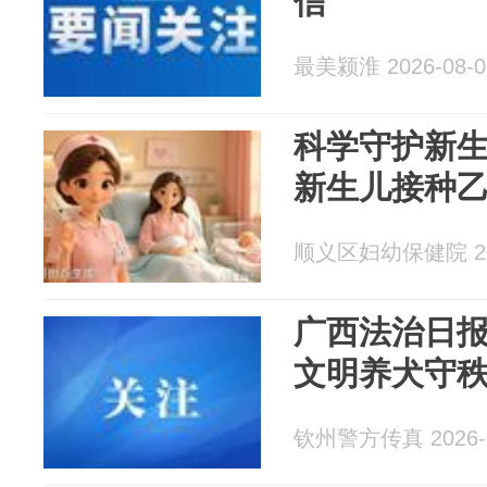
信
最美颍淮 2026-08-0
科学守护新
新生儿接种
顺义区妇幼保健院 202
广西法治日
文明养犬守
钦州警方传真 2026-0