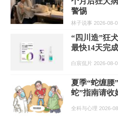
个月后狂犬
警惕
林子说事 2026-08-0
“四川造”狂
最快14天完
白宸侃片 2026-08-0
夏季“蛇缠腰
蛇”指南请收
全科与心理 2026-08