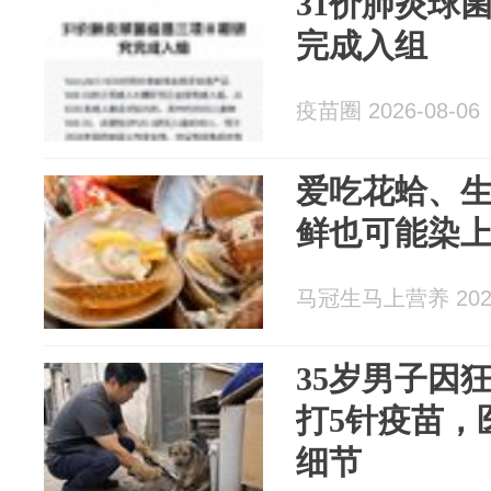
31价肺炎球
完成入组
疫苗圈 2026-08-06
爱吃花蛤、
鲜也可能染
马冠生马上营养 2026
35岁男子因
打5针疫苗，
细节