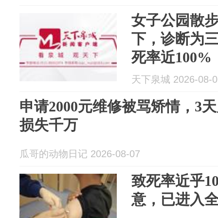
女子公园散
下，诊断为
死率近100
断该不该打
天下泉城 2026-08-0
申请2000元维修被骂矫情，3天
损失千万
瓜哥的动物日记 2026-08-07
致死率近乎1
意，已进入