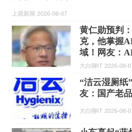
上观新闻 2026-08-07
黄仁勋预判：
克，他掌握A
域！网友：A
家老黄
大白聊IT 2026-08-0
“洁云湿厕纸
友：国产老
大白聊IT 2026-08-0