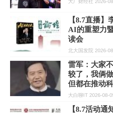
大厂财经社 2026-08
【8.7直播】
AI的重塑力
读会
北大国发院 2026-08
雷军：大家
较了，我俩
但都在推动
粉丝追星到
大白聊IT 2026-08-0
【8.7活动