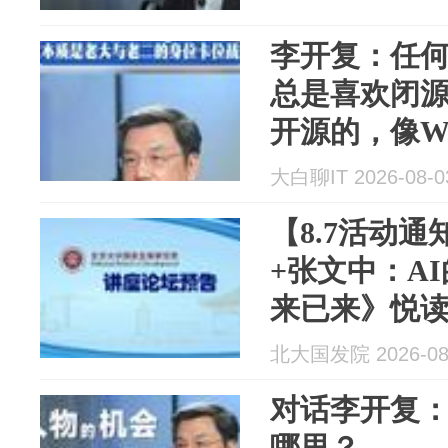
李开复：任
总是喜欢闭
开源的，像Win
iPhone和
大白聊IT 2026-08-0
争
【8.7活动
+张文中：A
来已来》悦
北大国发院 2026-08
对话李开复
哪里？