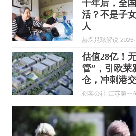
十年后，全国
活？不是子
人
赫埰足球解说 2026-0
估值28亿！
管”，引欧莱
仓，冲刺港
创客公社-江苏第一创投媒