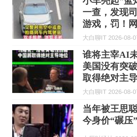
小车亮起“蓝
一查，发现
游戏，罚！
了
大白聊IT 2026-08-0
谁将主宰AI
美国没有突
取得绝对主
说你会主宰A
大白聊IT 2026-08-0
当年被王思聪
今身价“碾压