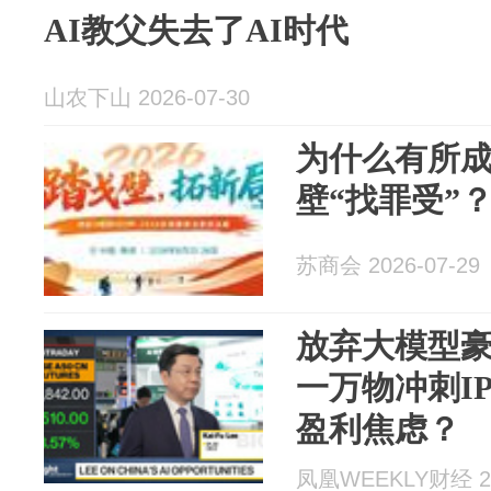
AI教父失去了AI时代
山农下山 2026-07-30
为什么有所
壁“找罪受”
苏商会 2026-07-29
放弃大模型
一万物冲刺I
盈利焦虑？
凤凰WEEKLY财经 20