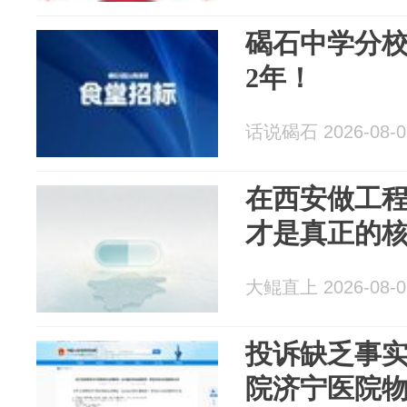
碣石中学分
2年！
话说碣石 2026-08-0
在西安做工
才是真正的
大鲲直上 2026-08-0
投诉缺乏事实
院济宁医院