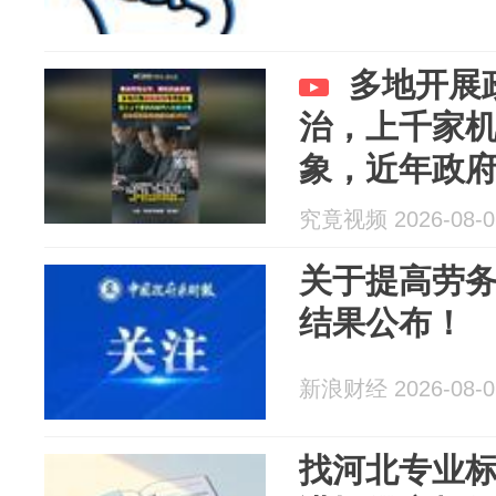
多地开展
治，上千家
象，近年政府
亿
究竟视频 2026-08-0
关于提高劳
结果公布！
新浪财经 2026-08-0
找河北专业标