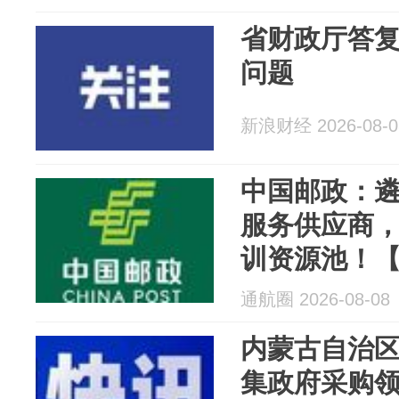
省财政厅答
问题
新浪财经 2026-08-0
中国邮政：
服务供应商
训资源池！【
人机培训资
通航圈 2026-08-08
公告发布
内蒙古自治
集政府采购领