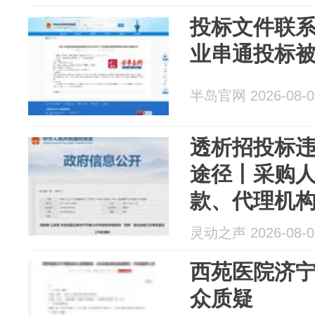
投标文件联系
业串通投标
半岛官网 2026-08-0
透析招投标
途径丨采购
款、代理机
供应商提供
灵动之声 2026-08-0
标串标四类
西苑医院济
众质疑