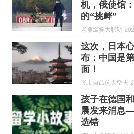
机，俄使馆
的“挑衅”
老幡爆笑大聪明 2026
这次，日本
布：中国是
面！
飞上自己的天空去 202
孩子在德国
晨发来消息
选错