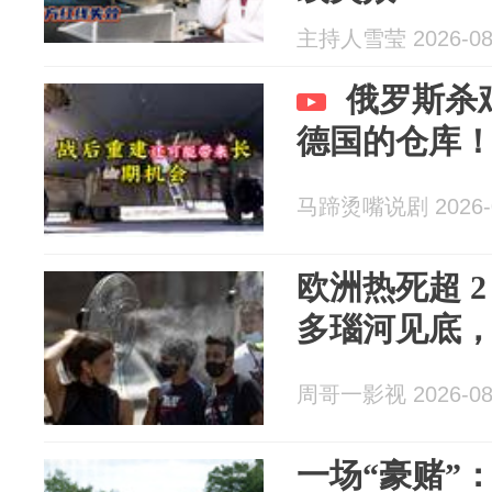
主持人雪莹 2026-08
俄罗斯杀
德国的仓库
马蹄烫嘴说剧 2026-0
欧洲热死超 
多瑙河见底
周哥一影视 2026-08
一场“豪赌”