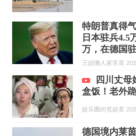
特朗普真得
日本驻兵4.5
万，在德国驻
王姐懒人家常菜 2026
四川丈母
盒饭！老外
娱乐圈的笔娱君 2026
德国境内莱