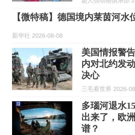
超人强动物俱乐部 202
【微特稿】德国境内莱茵河水
新华社 2026-08-08
美国情报警
内对北约发
决心
三毛看世界 2026-08
多瑙河退水1
出来了，欧
谱？