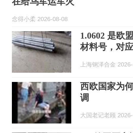
在给乌军运军火
念得小柔 2026-08-08
1.0602 是欧
材料号，对应牌
上海钢泽合金 2026-0
西欧国家为
调
大国老记老顾 2026-0