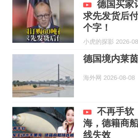
德国买家
求先发货后付
个字！
小虎的探影 2026-08
德国境内莱
海外网 2026-08-08
不再手软
海，德籍商
线失效