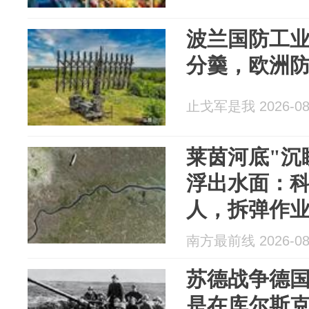
波兰国防工
分羹，欧洲
止戈军是我 2026-08
莱茵河底"沉
浮出水面：科
人，拆弹作
南方最前线 2026-08
苏德战争德
是在库尔斯