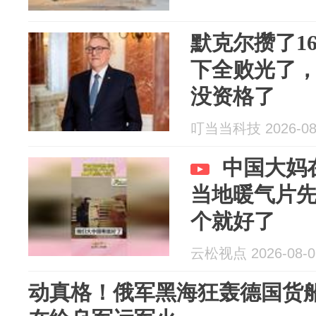
默克尔攒了1
下全败光了
没资格了
叮当当科技 2026-08
中国大妈
当地暖气片
个就好了
云松视点 2026-08-0
动真格！俄军黑海狂轰德国货