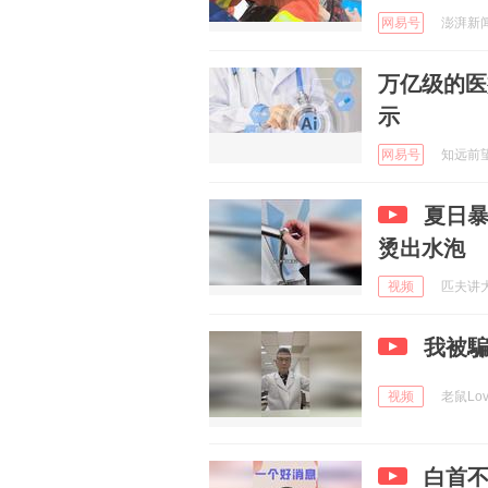
网易号
澎湃新闻 
万亿级的医
示
网易号
知远前望 
夏日
烫出水泡
视频
匹夫讲大片
我被騙
视频
老鼠Lov
白首不