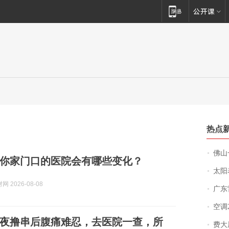
热点
佛山一中学
你家门口的医院会有哪些变化？
太阳
 2026-08-08
广东雷州
空调
夜撸串后腹痛难忍，去医院一查，所
费大厨