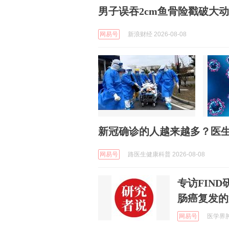
男子误吞2cm鱼骨险戳破大
网易号
新浪财经 2026-08-08
新冠确诊的人越来越多？医生
网易号
路医生健康科普 2026-08-08
专访FIN
肠癌复发的
网易号
医学界肿瘤