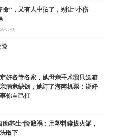
可夺命”，又有人中招了，别让“小伤
祸！
26-08-08
危险
定好各管各家，她母亲手术我只送箱
亲病危缺钱，她订了海南机票：说好
事你自己扛
自助养生”险酿祸：用塑料罐拔火罐，
法取下