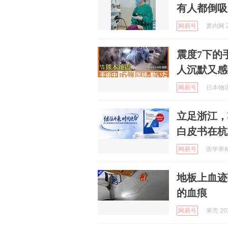
有人都倒吸
网易号
萧内网 2
震度7下的
人沉默又感
网易号
日本物语 
立足浙江，
白皮书在杭
网易号
医学界精
地板上血迹
的血痕
网易号
果壳 202