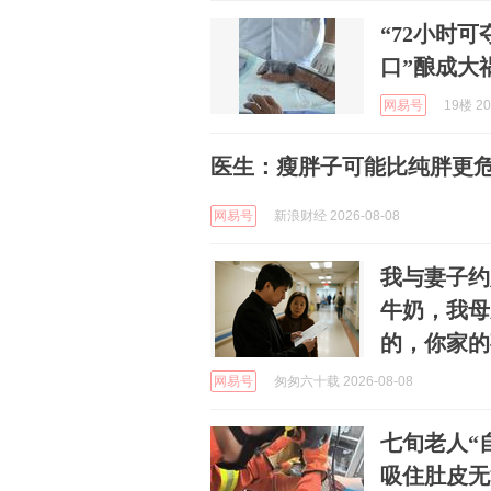
“72小时
口”酿成大
网易号
19楼 20
医生：瘦胖子可能比纯胖更
网易号
新浪财经 2026-08-08
我与妻子约
牛奶，我母
的，你家的
网易号
匆匆六十载 2026-08-08
七旬老人“
吸住肚皮无