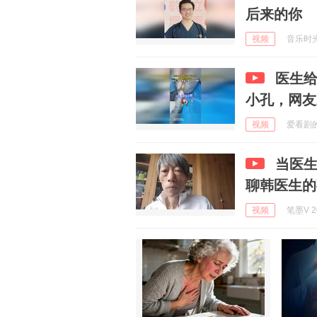
后来的你
视频
音乐时光的
医生
小孔，网友
视频
爱看剧的阿
当医
聊韩医生的
视频
笔墨V 20