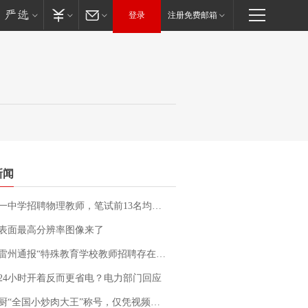
登录
注册免费邮箱
新闻
招聘物理教师，笔试前13名均遭淘汰？教育局：已叫停招聘，成立调查组全面核查
表面最高分辨率图像来了
通报“特殊教育学校教师招聘存在违规行为”：已启动问责程序 副校长被停职
24小时开着反而更省电？电力部门回应
“全国小炒肉大王”称号，仅凭视频评出？中国烹饪协会回应