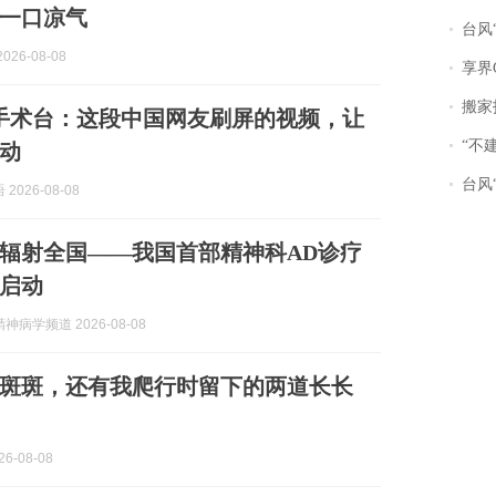
一口凉气
台风“
026-08-08
享界
搬家报
手术台：这段中国网友刷屏的视频，让
“不
动
台风“
2026-08-08
辐射全国——我国首部精神科AD诊疗
启动
神病学频道 2026-08-08
斑斑，还有我爬行时留下的两道长长
6-08-08