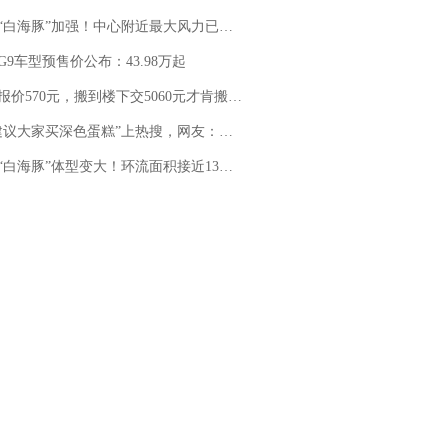
白海豚”加强！中心附近最大风力已达15级 最新研判
G9车型预售价公布：43.98万起
价570元，搬到楼下交5060元才肯搬上楼！女子傻眼了……
建议大家买深色蛋糕”上热搜，网友：天塌了！
白海豚”体型变大！环流面积接近13个浙江那么大