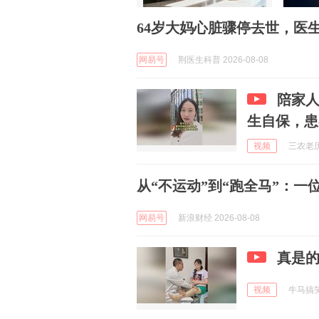
64岁大妈心脏骤停去世，医
网易号
荆医生科普 2026-08-08
陪家
生自保，患
视频
三农老历 
从“不运动”到“跑全马”：一
网易号
新浪财经 2026-08-08
真是
视频
牛马搞笑 