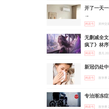
开了一天一
→
网易号
郑州交通广
无删减全文
疯了》林序
网易号
墨凡 202
新冠仍处中
网易号
医学界 2
专治渐冻症
网易号
医学界 2