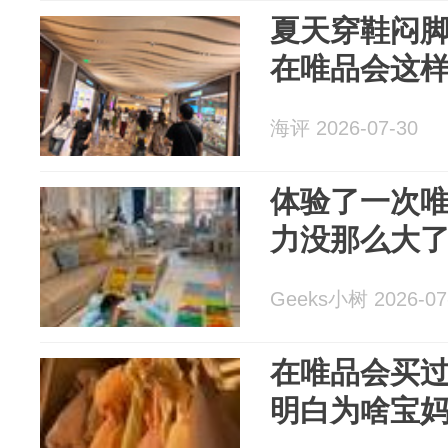
夏天穿鞋闷
在唯品会这
海评 2026-07-30
体验了一次
力没那么大
Geeks小树 2026-07
在唯品会买
明白为啥宝