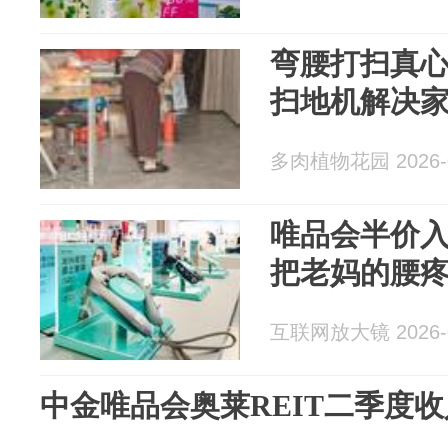
弯腰打扫真
扫地机解决
多肉植物花园 2026-0
唯品会半价入
把老妈的腰
互联网放大镜 2026-0
中金唯品会奥莱REIT二季度收入6