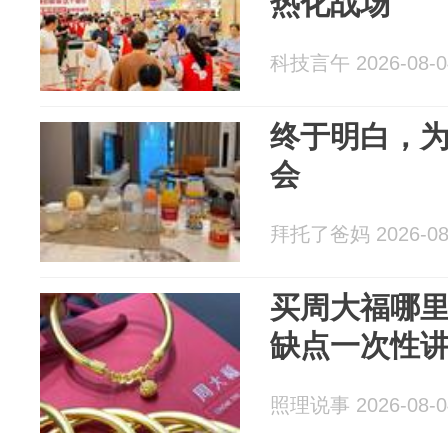
热化战场
科技言午 2026-08-0
终于明白，
会
拜托了爸妈 2026-08
买周大福哪里
缺点一次性
照理说事 2026-08-0