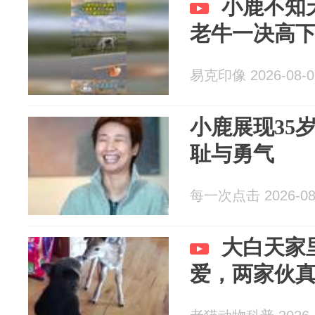
小鹿不知
老牛一决高
易克印像 2026-08-0
小鹿展现35
耻与勇气
每一次点击 2026-08
大白天家
爱，两家伙