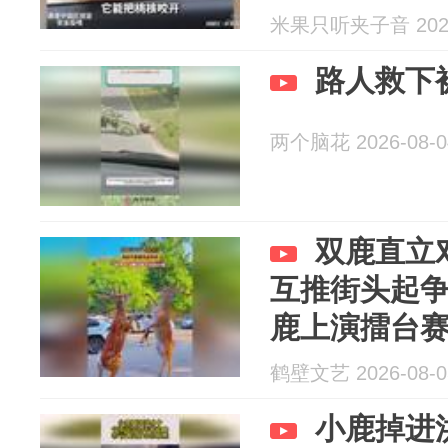
米果只听夹子音 2026
路人救下
两个脑花 2026-08-0
双鹿直立
互推街头起
鹿上演擂台
鹤壁文艺 2026-08-0
小鹿掉进