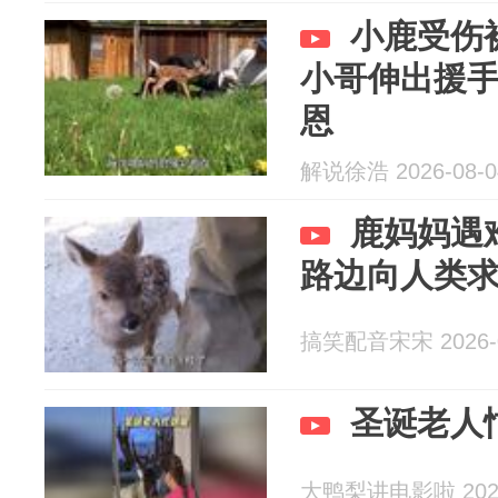
小鹿受伤
小哥伸出援
恩
解说徐浩 2026-08-0
鹿妈妈遇
路边向人类
搞笑配音宋宋 2026-0
圣诞老人
大鸭梨讲电影啦 2026