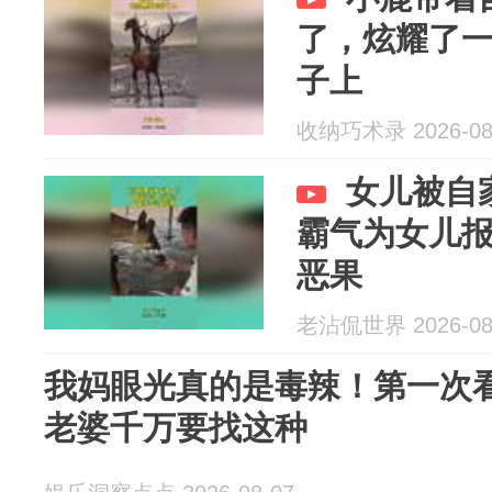
了，炫耀了
子上
收纳巧术录 2026-08
女儿被自
霸气为女儿
恶果
老沾侃世界 2026-08
我妈眼光真的是毒辣！第一次
老婆千万要找这种