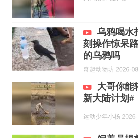
乌鸦喝水
刻操作惊呆
的乌鸦吗
奇趣动物坊 2026-08
大哥你能轻
新大陆计划#
运动少年小杨 2026-0