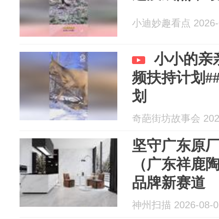
小迪妙趣看点 2026-0
小小的亲
频扶持计划#
划
奇葩街坊故事会 2026
坚守广东原
（广东祥鹿
品牌新赛道
神州扫描 2026-08-0