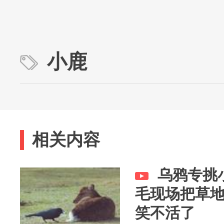
小鹿
相关内容
乌鸦专挑
毛现场把草
笑不活了