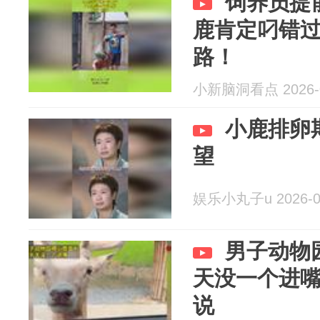
饲养员提
鹿肯定叼错
路！
小新脑洞看点 2026-0
小鹿排卵
望
娱乐小丸子u 2026-0
男子动物
天没一个进嘴
说