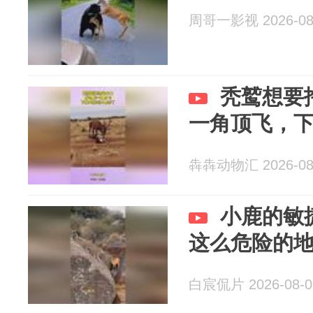
周哥一影视 2026-08
秃鹫想要
一角顶飞，
犇犇动物汇 2026-08
小鹿的敏
这么危险的
白宸侃片 2026-08-0