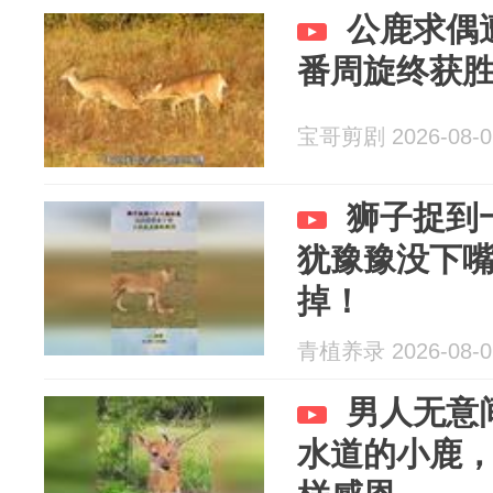
公鹿求偶
番周旋终获
宝哥剪剧 2026-08-0
狮子捉到
犹豫豫没下
掉！
青植养录 2026-08-0
男人无意
水道的小鹿