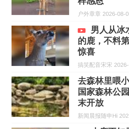
样感恩
户外章章 2026-08-0
男人从冰
的鹿，不料
惊喜
搞笑配音宋宋 2026-0
去森林里喂
国家森林公园
末开放
新闻晨报随申Hi 2026