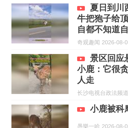
夏日到川
牛把狍子给
自都不知道
奇观趣闻 2026-08-0
景区回应悬
小鹿：它很
人走
长沙电视台政法频道 20
小鹿被科
愚樂一哈 2026-08-0