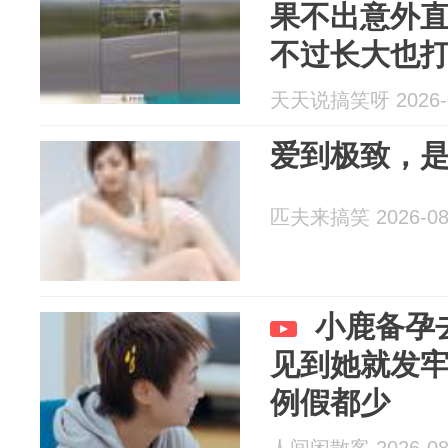
果不出意外
不过长大也
天天说搞笑呀 2026-0
爱到极致，
匹夫来搞笑 2026-08
小鹿备孕
见到她就发
例假都少