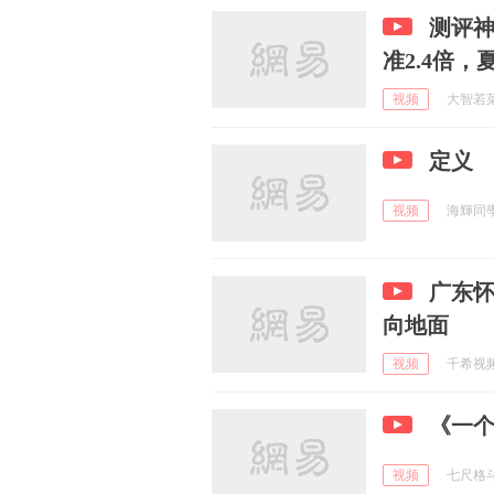
测评神
准2.4倍
视频
大智若菜爱
定义
视频
海輝同學?
广东
向地面
视频
千希视频 
《一
视频
七尺格斗 