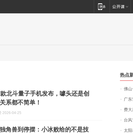
热点
佛山一中学
首款北斗量子手机发布，噱头还是创
广东雷州
关系都不简单！
费大厨
2026-04-25
台风“
金独角兽到停摆：小冰败给的不是技
太阳