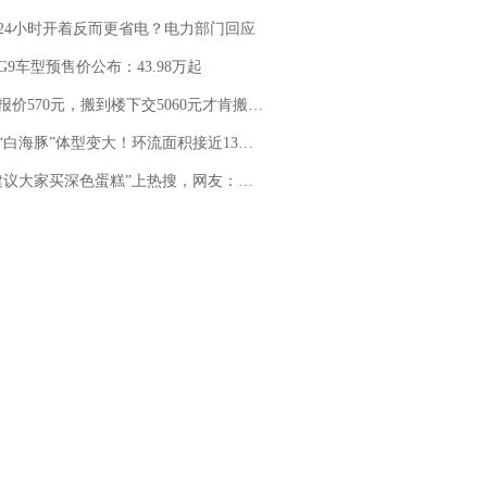
24小时开着反而更省电？电力部门回应
G9车型预售价公布：43.98万起
价570元，搬到楼下交5060元才肯搬上楼！女子傻眼了……
白海豚”体型变大！环流面积接近13个浙江那么大
建议大家买深色蛋糕”上热搜，网友：天塌了！