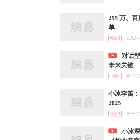
295 万、
单
网易号
云头条 2
对话型
未来关键
视频
量子位 2
小冰李笛：真
2025
网易号
量子位 2
小冰