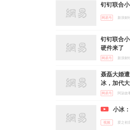
钉钉联合小
网易号
新浪财经 
钉钉联合小
硬件来了
网易号
新浪财经 
聂磊大婚遭
冰，加代大
网易号
阿柒故事汇
小冰
视频
爱之初音符