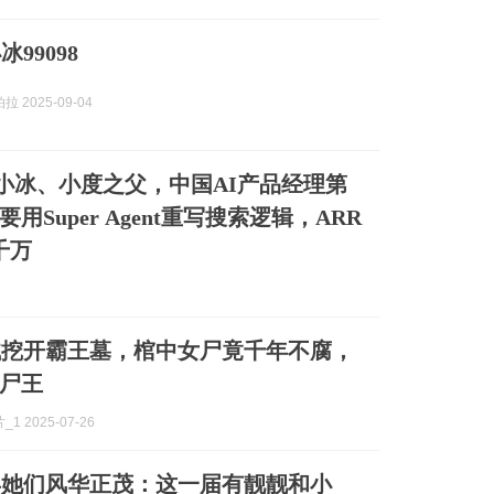
99098
 2025-09-04
s｜小冰、小度之父，中国AI产品经理第
用Super Agent重写搜索逻辑，ARR
千万
贼挖开霸王墓，棺中女尸竟千年不腐，
尸王
1 2025-07-26
年她们风华正茂：这一届有靓靓和小