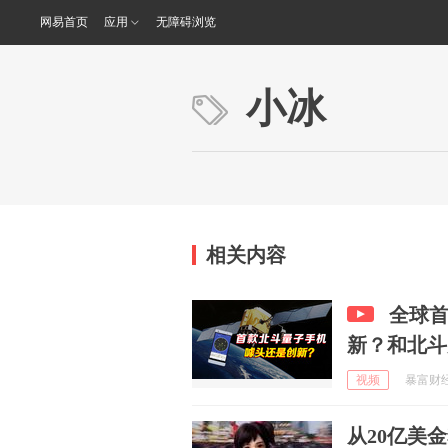
网易首页
应用
无障碍浏览
小冰
相关内容
全球
新？和北斗
视频
暴富财经 
从20亿美