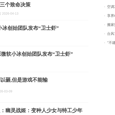
三个致命决策
空调
2026-04-13
享界
搬家报
小冰创始团队发布“卫士虾”
台风“
“不
原微软小冰创始团队发布“卫士虾”
以砸,但是游戏不能输
6-03-09
人：幽灵战姬：变种人少女与特工少年