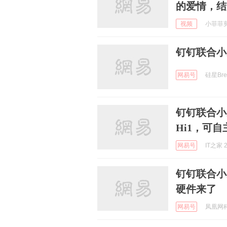
的爱情，结
视频
小菲菲剪辑
钉钉联合小
网易号
硅星Brea
钉钉联合小
Hi1，可
网易号
IT之家 2
钉钉联合小
硬件来了
网易号
凤凰网科技