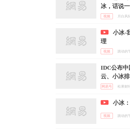
冰，话说一
视频
月白风轻 
小冰-
理
视频
跳动的节奏
IDC公布
云、小冰排
网易号
松果财经 
小冰
视频
跳动的节奏