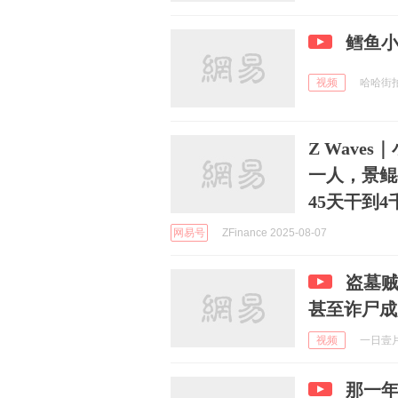
鳕鱼小冰
视频
哈哈街拍拉
Z Wave
一人，景鲲要
45天干到4
网易号
ZFinance 2025-08-07
盗墓
甚至诈尸成
视频
一日壹片_
那一