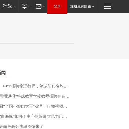
登录
注册免费邮箱
新闻
招聘物理教师，笔试前13名均遭淘汰？教育局：已叫停招聘，成立调查组全面核查
通报“特殊教育学校教师招聘存在违规行为”：已启动问责程序 副校长被停职
“全国小炒肉大王”称号，仅凭视频评出？中国烹饪协会回应
白海豚”加强！中心附近最大风力已达15级 最新研判
表面最高分辨率图像来了