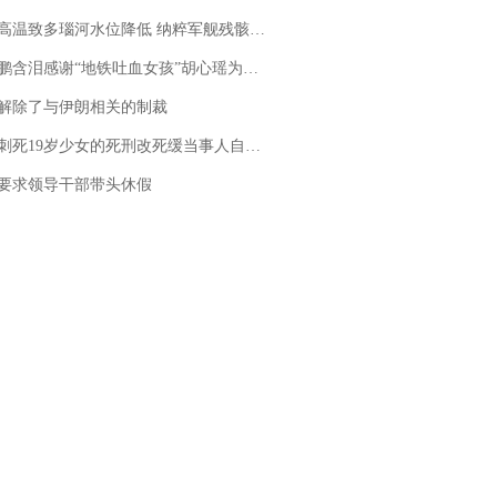
高温致多瑙河水位降低 纳粹军舰残骸重见天日
地铁吐血女孩”胡心瑶为嫣然天使捐99999元：这份捐赠太沉重，尊重其捐赠意愿，个人向胡心瑶和她的病友之家各捐赠99999元
解除了与伊朗相关的制裁
19岁少女的死刑改死缓当事人自述：出狱11年间始终刻意躲避被害人家属
要求领导干部带头休假