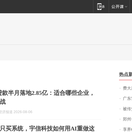
热点
费大厨
贷款半月落地2.85亿：适合哪些企业，
广东雷州
战
被传交付严重超
济报道 2026-08-06
郑州一汉堡店
只买系统，宇信科技如何用AI重做这
享界