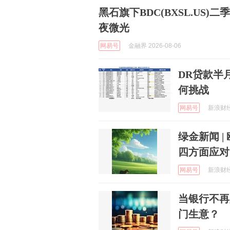
黑石旗下BDC(BXSL.US
夜微光
网易号
金融界 2026-08-06
DR贷款半
何挑战
网易号
新浪财经 
绿金新闻 
四方面应对
网易号
新浪财经 
当银行不再
门生意？