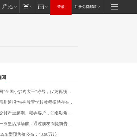
登录
注册免费邮箱
新闻
“全国小炒肉大王”称号，仅凭视频评出？中国烹饪协会回应
通报“特殊教育学校教师招聘存在违规行为”：已启动问责程序 副校长被停职
期、糊弄客户，知名独角兽车企创始人回应：都没证据，将依法采取措施，“本人长期与美国交管局保持沟通，对方表示肯定”
撤场前，通过朋友圈提前告知逐一退费，有顾客仅剩1元也全被退回，分文不少；顾客：言而有信，让人感动
G9车型预售价公布：43.98万起