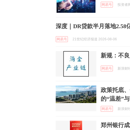
网易号
投资者网 
深度｜DR贷款半月落地2.5
网易号
21世纪经济报道 2026-08-06
新规：不良
网易号
新浪财经 
政策托底、
的“温差”与
网易号
新浪财经 
郑州银行成