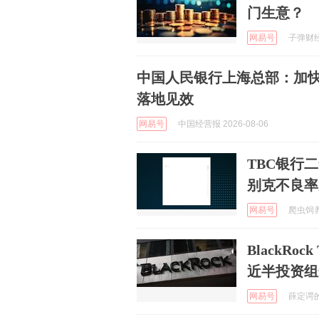
门生意？
网易号
子弹财经 
中国人民银行上海总部：加
落地见效
网易号
中国经营报 2026-08-06
TBC银行二
别克不良率升
网易号
爬虫饲养员
BlackRoc
近半投资组
网易号
薛定谔的B