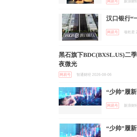
网易号
新浪财经 
汉口银行“
网易号
项乾君 2
黑石旗下BDC(BXSL.US
夜微光
网易号
智通财经 2026-08-06
“少帅”履
网易号
新浪财经 
“少帅”履