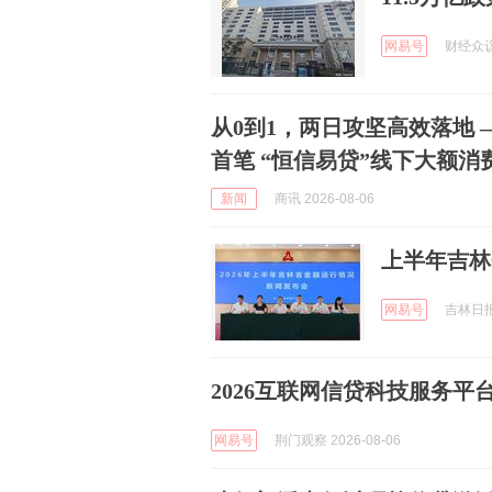
网易号
财经众议院
从0到1，两日攻坚高效落地 ——恒丰银行青岛东海路支行落地分行
首笔 “恒信易贷”线下大额
新闻
商讯 2026-08-06
上半年吉林
网易号
吉林日报 
2026互联网信贷科技服务
网易号
荆门观察 2026-08-06