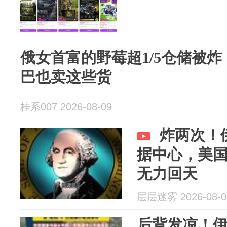
俄女首富的野莓超1/5仓储被
巴也卖这些货
桂系007 2026-08-09
炸两次！
据中心，美
无力回天
层层迷雾 2026-08-0
后背发凉！