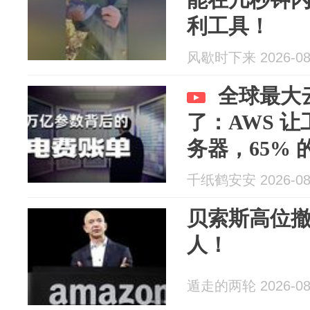
利工具！
风歇时下来 2026-08
全球最大云
了：AWS 
务器，65% 
千纸鹤安安 2026-08
贝索斯高位撤
人！
遁走的两轮 2026-08