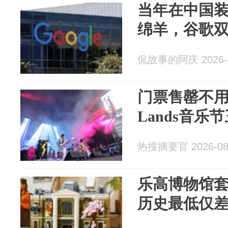
当年在中国
绵羊，谷歌
侃故事的阿庆 2026-0
门票售罄不用愁：
Lands音乐
热搜摘要官 2026-08
乐高博物馆套
历史最低仅差