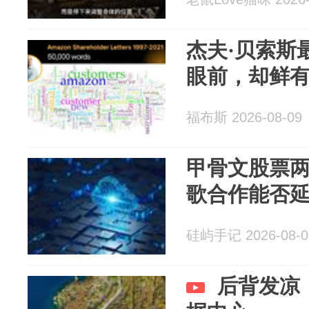
杰夫·贝索斯
眼前，却鲜
福布斯 2026-08-09
甲骨文股票两
歌合作能否
硅屿手记 2026-08-0
后背发凉