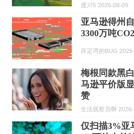
渡川5 2026-08-09
亚马逊得州
3300万吨C
薛定谔的BUG 2026-
梅根同款黑白
马逊平价版
赞
生活观察员啊 2026-0
仅扫描3%亚