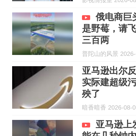
影视情报室 2026-08
俄电商巨
是野莓，请飞
三百两
普陀山的风景 2026-0
亚马逊出尔
实际建超级
殃了
暗香暗香 2026-08-0
亚马逊上
能在几秒钟