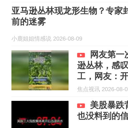
亚马逊丛林现龙形生物？专家
前的迷雾
小鹿姐姐情感说 2026-08-09
网友第一
逊丛林，感
工，网友：
了
焦点视讯 2026-08-0
美股暴跌
也没料到的