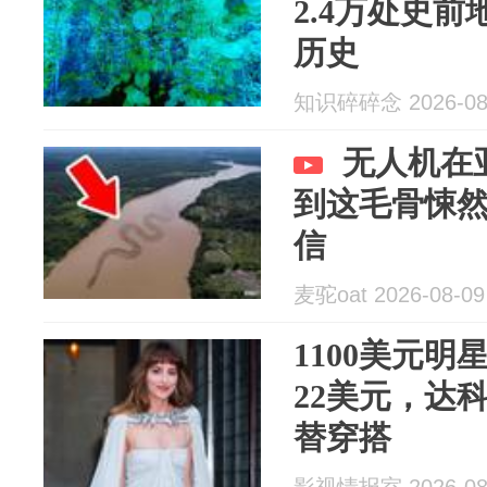
2.4万处史
历史
知识碎碎念 2026-08
无人机在
到这毛骨悚
信
麦驼oat 2026-08-09
1100美元
22美元，达
替穿搭