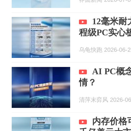
12毫米
程级PC实心
乌龟快跑 2026-06-2
AI PC
情？
清萍末弈风 2026-06
内存价格