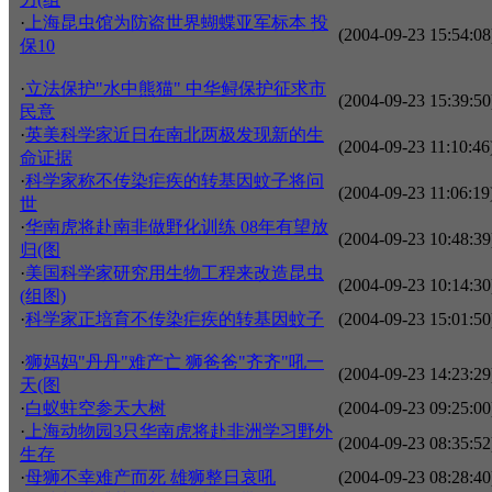
·
上海昆虫馆为防盗世界蝴蝶亚军标本 投
(2004-09-23 15:54:08
保10
·
立法保护"水中熊猫" 中华鲟保护征求市
(2004-09-23 15:39:50
民意
·
英美科学家近日在南北两极发现新的生
(2004-09-23 11:10:46
命证据
·
科学家称不传染疟疾的转基因蚊子将问
(2004-09-23 11:06:19
世
·
华南虎将赴南非做野化训练 08年有望放
(2004-09-23 10:48:39
归(图
·
美国科学家研究用生物工程来改造昆虫
(2004-09-23 10:14:30
(组图)
·
科学家正培育不传染疟疾的转基因蚊子
(2004-09-23 15:01:50
·
狮妈妈"丹丹"难产亡 狮爸爸"齐齐"吼一
(2004-09-23 14:23:29
天(图
·
白蚁蛀空参天大树
(2004-09-23 09:25:00
·
上海动物园3只华南虎将赴非洲学习野外
(2004-09-23 08:35:52
生存
·
母狮不幸难产而死 雄狮整日哀吼
(2004-09-23 08:28:40