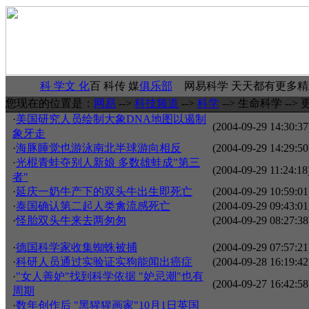
科 学
文 化
百 科
传 媒
俱乐部
网易科学 天天都有更多
您现在的位置是：
网易
-->
科技频道
-->
科学
--> 生命科学 --> 
·
美国研究人员绘制大象DNA地图以遏制
(2004-09-29 14:30:37
象牙走
·
海豚睡觉也游泳南北半球游向相反
(2004-09-29 14:29:50
·
光棍青蛙夺别人新娘 多数雄蛙成"第三
(2004-09-29 11:24:18
者"
·
延庆一奶牛产下的双头牛出生即死亡
(2004-09-29 10:59:01
·
泰国确认第二起人类禽流感死亡
(2004-09-29 09:43:01
·
怪胎双头牛来去两匆匆
(2004-09-29 08:27:38
·
德国科学家收集蜘蛛被捕
(2004-09-29 07:57:21
·
科研人员通过实验证实狗能闻出癌症
(2004-09-28 16:19:42
·
"女人善妒"找到科学依据 "妒忌潮"也有
(2004-09-27 16:42:58
周期
·
数年创作后 "黑猩猩画家"10月1日英国