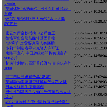
(2004-09-27 15:12:08
办画展
·
英国烤出"含硒面包" 男性食用可提高生
(2004-09-27 10:34:31
育能
·
怀"揣"身份证回归大自然 "水中大熊
(2004-09-27 09:28:37
猫"游长
·
密云水库金秋捕捞14公斤鱼王
(2004-09-27 14:18:20
·
德培育出含脂肪酸转基因作物
(2004-09-27 10:56:57
·
"多莉羊"之父要克隆人类胚胎
(2004-09-27 10:15:48
·
多莉羊制造者寻求克隆人许可证
(2004-09-27 08:12:38
·
袁隆平宣布:中国超级稻即将实现亩产
(2004-09-24 14:58:04
900公斤
·
甘肃计划放25匹野普氏野马 目前仅存约
(2004-09-24 11:20:23
1800
·
可可西里寻求藏羚羊"奶妈"
(2004-09-24 17:02:44
·
英国动物学家研究破解信鸽认路之谜
(2004-09-24 14:28:03
·
日本发现疯牛病新病例
(2004-09-24 13:46:57
·
男性性别基因丢失90% 千万年后男人将
(2004-09-23 17:00:46
消失(
·
400外来物种入侵中国 旅游成为传播助
(2004-09-23 16:54:12
力(组