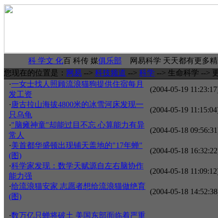
科 学
文 化
百 科
传 媒
俱乐部
网易科学 天天都有更多
您现在的位置是：
网易
-->
科技频道
-->
科学
--> 生命科学 --> 
·
一女士找人照顾流浪猫狗提供住宿每月
(2004-05-19 11:23:17
发工资
·
唐古拉山海拔4800米的冰雪河床发现一
(2004-05-19 11:15:04
只乌龟
·
"脑瘫神童"却能过目不忘 心算能力有异
(2004-05-18 09:56:31
常人
·
美首都华盛顿出现铺天盖地的"17年蝉"
(2004-05-18 16:32:22
(图)
·
科学家发现：数学天赋源自左右脑协作
(2004-05-18 11:09:12
能力强
·
给流浪猫安家 志愿者想给流浪猫做绝育
(2004-05-18 14:52:38
(图)
·
数万亿只蝉将破土 美国东部面临着严重