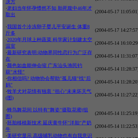
决方
·
老妇当年怀孕懵然不知 胎死腹中46年才
(2004-05-17 11:05:01
取出
·
我国首个冷冻卵子婴儿平安诞生 体重8
(2004-05-17 14:27:57
斤多
·
2020年月球上种蔬菜 科学家计划建太空
(2004-05-14 16:10:29
温室
·
最新研究表明:动物界同性恋行为广泛存
(2004-05-14 11:31:07
在
·
颜色如血能伸会缩 广东汕头渔民钓
(2004-05-14 11:28:37
获"水怪"
·
你相信吗? 动物协会帮助"孤儿猫"找"后
(2004-05-14 11:28:20
妈"
·
牧羊犬对花情有独衷 "担心"未来坏天气
(2004-05-14 11:27:22
(图)
·
蜂鸟舞花间 以特有"舞姿"摄取花蜜(组
(2004-05-14 11:25:19
图)
·
胚胎移植新技术 延庆黄牛怀"洋胎"产奶
(2004-05-14 11:22:53
牛
·
美研究显示 高级哺乳动物也有自我意识