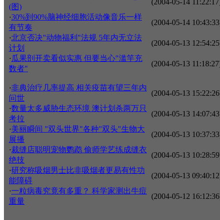
(2004-05-14 11:22:17
(图)
·
30%到90%脑神经细胞活动像音乐一样
(2004-05-14 10:43:33
有节奏
·
北京否决"动物福利"法规 5年内无立法
(2004-05-13 12:54:25
计划
·
瓜果剖开卖看似实惠 但要当心"滥竽充
(2004-05-13 11:18:27
数者"
·
非典治疗几率提高 相关疫苗有望三年内
(2004-05-13 15:22:26
问世
·
数量太多威胁生态环境 澳计划杀两万只
(2004-05-13 14:07:43
考拉
·
美丽瞬间 "双头世界"各种"双头"生物大
(2004-05-13 10:37:33
展播
·
裁缝店聪明宠物鹦鹉 偷师学艺练成缝衣
(2004-05-13 10:28:59
绝技
·
研究称吸烟男士比非吸烟者更易有性功
(2004-05-13 09:40:12
能障碍
·
一粒病毒究竟有多重？ 科学家测出牛痘
(2004-05-12 16:12:36
重量