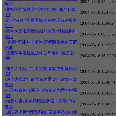
(2004-05-18 14:50:32
蝉灾
·
北极熊尽情享受"北极"给他带来的乐趣
(2004-05-18 11:47:30
(图)
·
老虎"夜闯"儿童医院 胃中发现有许多寄
(2004-05-18 11:44:24
生虫
·
意科学家观察到安慰剂效应对脑细胞的
(2004-05-18 09:53:22
作用
·
"麒麟"可能并非虚构 萨摩麟头骨化石轰
(2004-05-18 11:17:09
动展
·
江西萍乡发现重达50公斤活体"灵芝后"
(2004-05-18 16:38:06
(图)
·
加拿大小伙"养"大熊猫 喜欢成都很休闲
(2004-05-18 11:56:02
(图)
·
浪猫为报两年前救命之恩 两年后竟带幼
(2004-05-18 11:49:41
崽回
·
小狗被狼狗咬死 主人持狗证为爱犬申冤
(2004-05-18 11:43:08
(图)
·
知否知否?猫也环肥燕瘦 索非亚举行猫
(2004-05-18 11:40:25
展览
·
居民要求拆除流浪猫舍 爱猫网站提出解
(2004-05-18 11:32:53