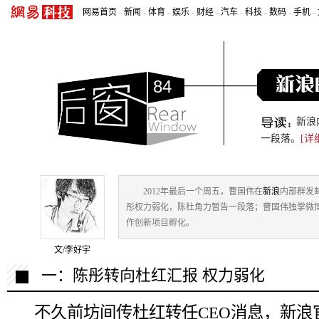
网易首页
-
新闻
-
体育
-
娱乐
-
财经
-
汽车
-
科技
-
数码
-
手机
-
84
新浪
一段落。
[详
2012年最后一个周五，曹国伟在
新浪
内部群发
彤权力弱化，陈杜角力暂告一段落；曹国伟独掌微
作创新项目孵化。
文/李好宇
一：陈彤转向杜红汇报 权力弱化
不久前坊间传杜红转任CEO消息，新浪