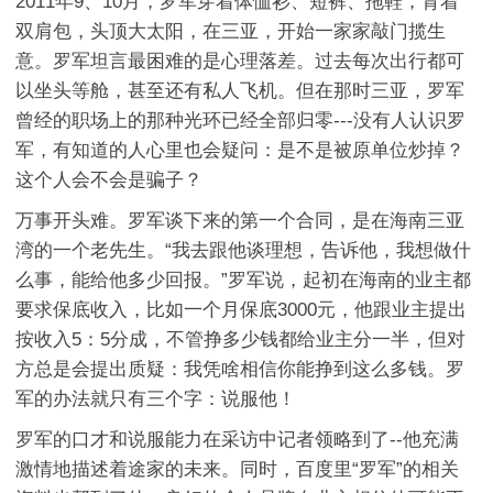
2011年9、10月，罗军穿着体恤衫、短裤、拖鞋，背着
双肩包，头顶大太阳，在三亚，开始一家家敲门揽生
意。罗军坦言最困难的是心理落差。过去每次出行都可
以坐头等舱，甚至还有私人飞机。但在那时三亚，罗军
曾经的职场上的那种光环已经全部归零---没有人认识罗
军，有知道的人心里也会疑问：是不是被原单位炒掉？
这个人会不会是骗子？
万事开头难。罗军谈下来的第一个合同，是在海南三亚
湾的一个老先生。“我去跟他谈理想，告诉他，我想做什
么事，能给他多少回报。”罗军说，起初在海南的业主都
要求保底收入，比如一个月保底3000元，他跟业主提出
按收入5：5分成，不管挣多少钱都给业主分一半，但对
方总是会提出质疑：我凭啥相信你能挣到这么多钱。罗
军的办法就只有三个字：说服他！
罗军的口才和说服能力在采访中记者领略到了--他充满
激情地描述着途家的未来。同时，百度里“罗军”的相关