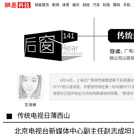
网易首页
-
新闻
-
体育
-
娱乐
-
财经
-
汽车
-
科技
-
数码
-
手机
-
141
广电
频公司以高
8月14日，上海文广新闻传媒集团旗下百视通
PPTV的小道消息，尽管该传闻在第一时间被PP
电视台已经开始全方位的向新媒体的探路，“拿钱买
文/张楠
传统电视日薄西山
北京电视台新媒体中心副主任赵志成坦