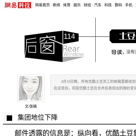
网易首页
-
新闻
-
体育
-
娱乐
-
财经
-
汽车
-
科技
-
数码
-
手机
-
114
没有
4月10日晚，所有优酷土豆员工的邮箱里都收
在这背后，却是优酷土豆在合并后表现出的微妙变
文/张楠
集团地位下降
邮件透露的信息是：纵向看，优酷土豆