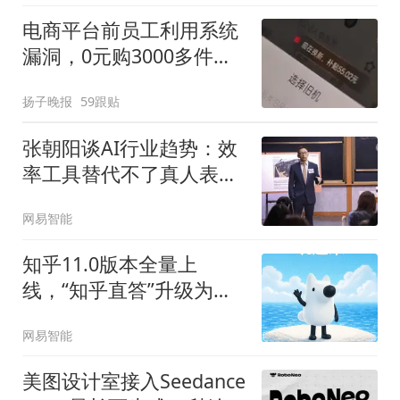
电商平台前员工利用系统
漏洞，0元购3000多件家
电！
扬子晚报
59跟贴
张朝阳谈AI行业趋势：效
率工具替代不了真人表达
与原创价值
网易智能
知乎11.0版本全量上
线，“知乎直答”升级为智
能助手AI看山
网易智能
美图设计室接入Seedance