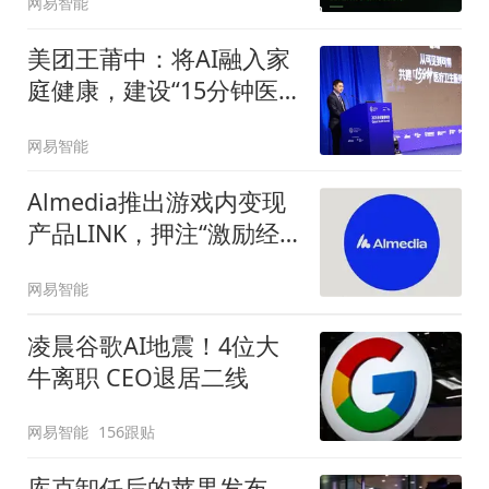
网易智能
美团王莆中：将AI融入家
庭健康，建设“15分钟医
疗圈”
网易智能
Almedia推出游戏内变现
产品LINK，押注“激励经
济”
网易智能
凌晨谷歌AI地震！4位大
牛离职 CEO退居二线
网易智能
156跟贴
库克卸任后的苹果发布