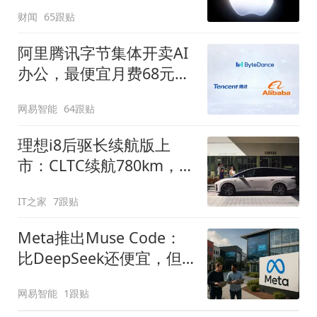
苹果压价
财闻
65跟贴
阿里腾讯字节集体开卖AI
办公，最便宜月费68元，
做PPT够烧吗？
网易智能
64跟贴
理想i8后驱长续航版上
市：CLTC续航780km，售
价30.98万元起
IT之家
7跟贴
Meta推出Muse Code：
比DeepSeek还便宜，但
有前提
网易智能
1跟贴