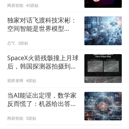
网易智能
45跟贴
独家对话飞渡科技宋彬：
空间智能是世界模型
的“18岁成人礼”
态℃
3跟贴
SpaceX火箭残骸撞上月球
后，韩国探测器拍摄到撞
击点图像
观察者网
4跟贴
当AI能证出定理，数学家
反而慌了：机器给出答
案，人类却失去了理解
网易智能
5跟贴