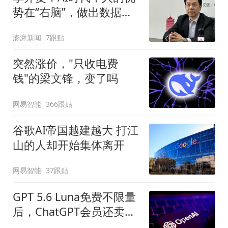
势在“右脑”，做出数据不
能预测的事情
澎湃新闻
7跟贴
突然涨价，"只收电费
钱"的梁文锋，变了吗
网易智能
366跟贴
谷歌AI帝国越建越大 打江
山的人却开始集体离开
网易智能
37跟贴
GPT 5.6 Luna免费不限量
后，ChatGPT会员还卖什
么