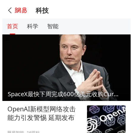
科技
首页
科学
智能
SpaceX最快下周完成600亿美元收购Cursor
OpenAI新模型网络攻击
能力引发警惕 延期发布
网易智能
16跟贴