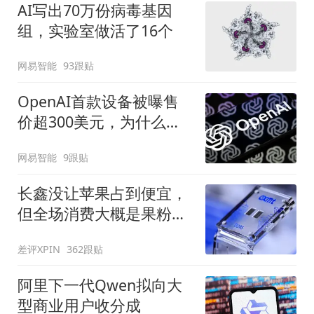
AI写出70万份病毒基因
组，实验室做活了16个
网易智能
93跟贴
OpenAI首款设备被曝售
价超300美元，为什么先
做成无屏音箱
网易智能
9跟贴
长鑫没让苹果占到便宜，
但全场消费大概是果粉买
单
差评XPIN
362跟贴
阿里下一代Qwen拟向大
型商业用户收分成