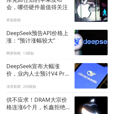
会，哪些硬件最值得关注
界面新闻
DeepSeek预告API价格上
涨：“预计涨幅较大”
网易智能
13跟贴
DeepSeek宣布大幅涨
价，业内人士预计V4 Pro
正式版即将发布
澎湃新闻
209跟贴
供不应求！DRAM大宗价
格连涨6个月，长鑫拒绝