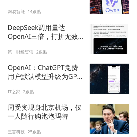
网易智能
14跟贴
DeepSeek调用量达
OpenAI三倍，打折无效
后的OpenAI选择免费
第一财经资讯
2跟贴
OpenAI：ChatGPT免费
用户默认模型升级为GPT-
5.6 Luna
IT之家
2跟贴
周受资现身北京机场，仅
一人随行购泡泡玛特
三言科技
25跟贴