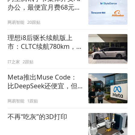
办公，最便宜月费68元，
做PPT够烧吗？
网易智能
20跟贴
理想i8后驱长续航版上
市：CLTC续航780km，售
价30.98万元起
IT之家
2跟贴
Meta推出Muse Code：
比DeepSeek还便宜，但
有前提
网易智能
1跟贴
不再“吃灰”的3D打印