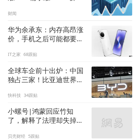
当然涨
财闻
华为余承东：内存高昂涨
价，手机之后可能都要大
规模涨价
IT之家
68跟贴
全球车企前十出炉：中国
独占三家！比亚迪世界第
六
快科技
34跟贴
小螺号|鸿蒙回应竹知
了，解释了法理却失掉了
情理
贝壳财经
5跟贴