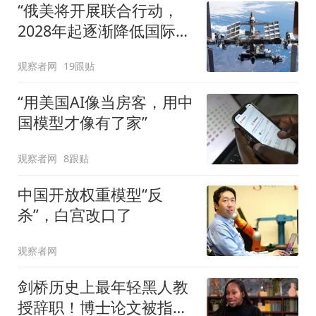
“俄美将开展联合行动，
2028年起逐渐降低国际空
间站的轨道高度”
观察者网
19跟贴
“用美国AI像当房客，用中
国模型才像有了家”
观察者网
8跟贴
中国开放权重模型“反
杀”，白宫改口了
观察者网
剑桥历史上最年轻黑人教
授辞职！博士论文被指抄