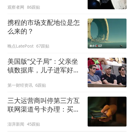
人造陨石坑
观察者网
86跟贴
携程的市场支配地位是怎
么来的？
晚点LatePost
67跟贴
美国版“父子局”：父亲坐
镇数据库，儿子进军好莱
坞
第一财经资讯
6跟贴
三大运营商叫停第三方互
联网渠道号卡办理：买的
卡还能用吗？资费会涨
澎湃新闻
45跟贴
吗？