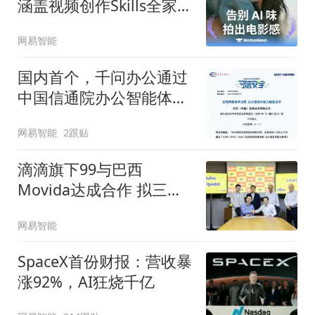
涵盖视频创作Skills全家桶
等8项能力
网易智能
国内首个，千问办公通过
中国信通院办公智能体能
力评估
网易智能
2跟贴
滴滴旗下99与巴西
Movida达成合作 拟三年
惠及5万名网约车司机
网易智能
SpaceX首份财报：营收暴
涨92%，AI狂烧千亿