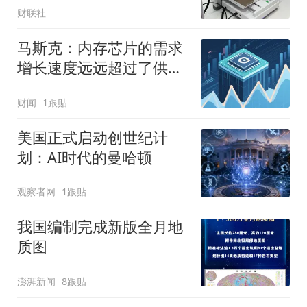
财联社
马斯克：内存芯片的需求
增长速度远远超过了供应
增速
财闻
1跟贴
美国正式启动创世纪计
划：AI时代的曼哈顿
观察者网
1跟贴
我国编制完成新版全月地
质图
澎湃新闻
8跟贴