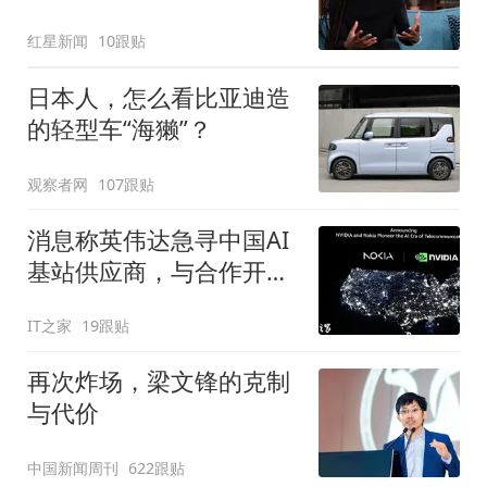
袭180处，履历成就再遭
红星新闻
10跟贴
质疑
日本人，怎么看比亚迪造
的轻型车“海獭”？
观察者网
107跟贴
消息称英伟达急寻中国AI
基站供应商，与合作开发
6G基站
IT之家
19跟贴
再次炸场，梁文锋的克制
与代价
中国新闻周刊
622跟贴