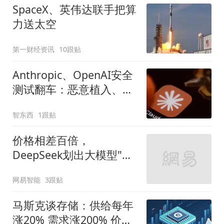
SpaceX、英伟达联手把算
力送太空
第一财经资讯
10跟贴
Anthropic、OpenAI安全
测试翻车：恶意植入、杜
撰身份、诱骗用户
智东西
1跟贴
价格相差百倍，
DeepSeek划出大模型"斩
杀线"
网易智能
3跟贴
马斯克谈存储：供给每年
涨20% 需求涨200% 价格