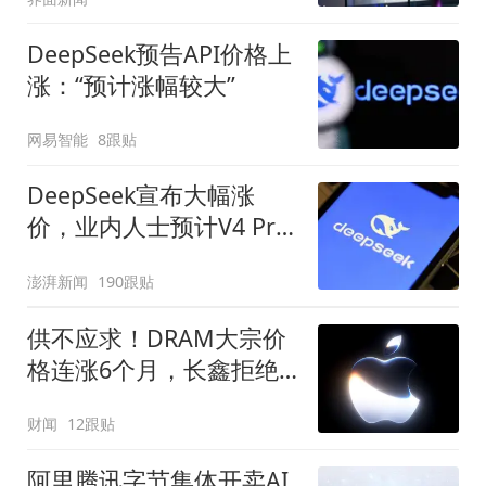
DeepSeek预告API价格上
涨：“预计涨幅较大”
网易智能
8跟贴
DeepSeek宣布大幅涨
价，业内人士预计V4 Pro
正式版即将发布
澎湃新闻
190跟贴
供不应求！DRAM大宗价
格连涨6个月，长鑫拒绝
苹果压价
财闻
12跟贴
阿里腾讯字节集体开卖AI