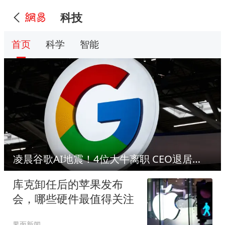
科技
首页
科学
智能
凌晨谷歌AI地震！4位大牛离职 CEO退居二线
库克卸任后的苹果发布
会，哪些硬件最值得关注
界面新闻