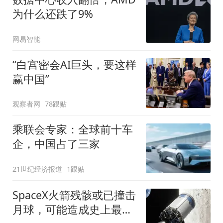
为什么还跌了9%
网易智能
“白宫密会AI巨头，要这样
赢中国”
观察者网
78跟贴
乘联会专家：全球前十车
企，中国占了三家
21世纪经济报道
1跟贴
SpaceX火箭残骸或已撞击
月球，可能造成史上最大