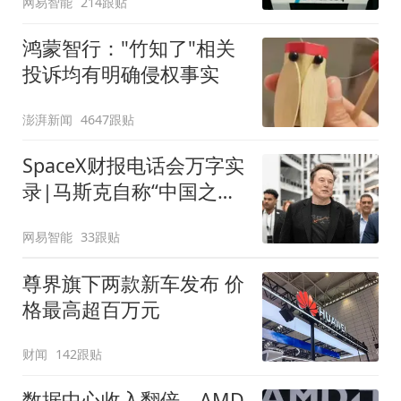
网易智能
214跟贴
鸿蒙智行："竹知了"相关
投诉均有明确侵权事实
澎湃新闻
4647跟贴
SpaceX财报电话会万字实
录|马斯克自称“中国之外
硬件最强”，再放万亿美元
网易智能
33跟贴
蓝图
尊界旗下两款新车发布 价
格最高超百万元
财闻
142跟贴
数据中心收入翻倍，AMD