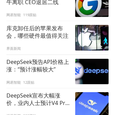
牛离职 CEO退居二线
网易智能
119跟贴
库克卸任后的苹果发布
会，哪些硬件最值得关注
界面新闻
DeepSeek预告API价格上
涨：“预计涨幅较大”
网易智能
12跟贴
DeepSeek宣布大幅涨
价，业内人士预计V4 Pro
正式版即将发布