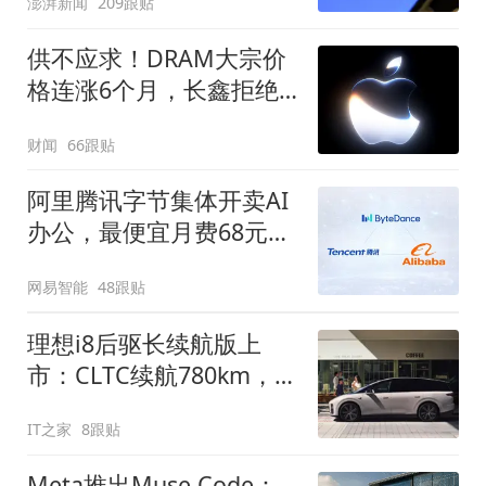
澎湃新闻
209跟贴
供不应求！DRAM大宗价
格连涨6个月，长鑫拒绝
苹果压价
财闻
66跟贴
阿里腾讯字节集体开卖AI
办公，最便宜月费68元，
做PPT够烧吗？
网易智能
48跟贴
理想i8后驱长续航版上
市：CLTC续航780km，售
价30.98万元起
IT之家
8跟贴
Meta推出Muse Code：