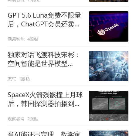
GPT 5.6 Luna免费不限量
后，ChatGPT会员还卖什
么
网易智能
4跟贴
独家对话飞渡科技宋彬：
空间智能是世界模型
的“18岁成人礼”
态℃
1跟贴
SpaceX火箭残骸撞上月球
后，韩国探测器拍摄到撞
击点图像
观察者网
2跟贴
当AI能证出定理，数学家