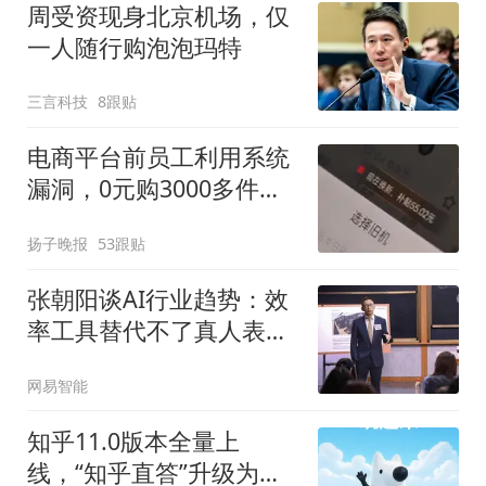
周受资现身北京机场，仅
一人随行购泡泡玛特
三言科技
8跟贴
电商平台前员工利用系统
漏洞，0元购3000多件家
电！
扬子晚报
53跟贴
张朝阳谈AI行业趋势：效
率工具替代不了真人表达
与原创价值
网易智能
知乎11.0版本全量上
线，“知乎直答”升级为智