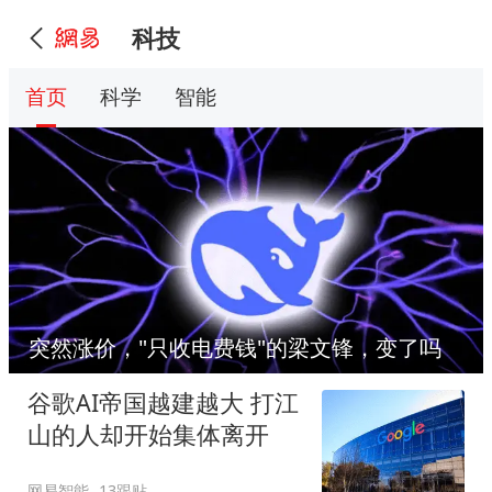
科技
首页
科学
智能
突然涨价，"只收电费钱"的梁文锋，变了吗
谷歌AI帝国越建越大 打江
山的人却开始集体离开
网易智能
13跟贴