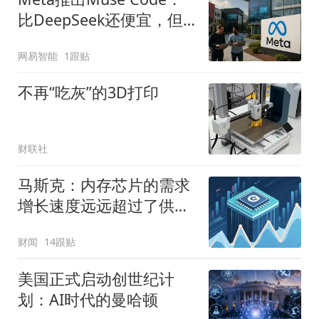
比DeepSeek还便宜，但
有前提
网易智能
1跟贴
不再“吃灰”的3D打印
财联社
马斯克：内存芯片的需求
增长速度远远超过了供应
增速
财闻
14跟贴
美国正式启动创世纪计
划：AI时代的曼哈顿