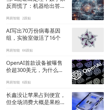
反而慌了：机器给出答
案，人类却失去了理解
网易智能
2跟贴
AI写出70万份病毒基因
组，实验室做活了16个
网易智能
66跟贴
OpenAI首款设备被曝售
价超300美元，为什么先
做成无屏音箱
网易智能
6跟贴
长鑫没让苹果占到便宜，
但全场消费大概是果粉买
单