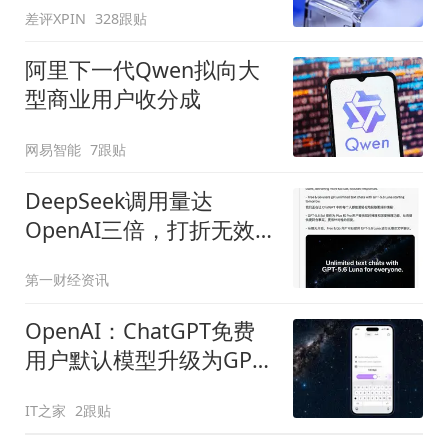
差评XPIN
328跟贴
阿里下一代Qwen拟向大
型商业用户收分成
网易智能
7跟贴
DeepSeek调用量达
OpenAI三倍，打折无效
后的OpenAI选择免费
第一财经资讯
OpenAI：ChatGPT免费
用户默认模型升级为GPT-
5.6 Luna
IT之家
2跟贴