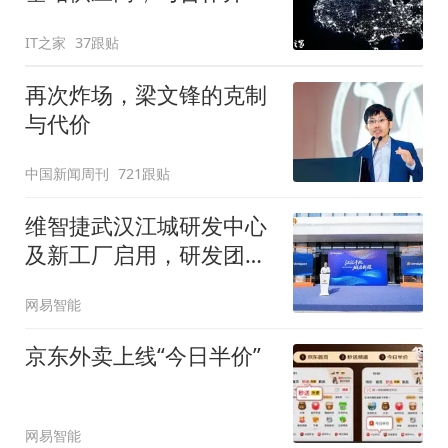
6G基站
IT之家
37跟贴
再次炸场，梁文锋的克制
与代价
中国新闻周刊
721跟贴
维智捷武汉江城研发中心
及新工厂启用，研发团队
计划扩至600人
网易智能
京东外卖上线“今日半价”
网易智能