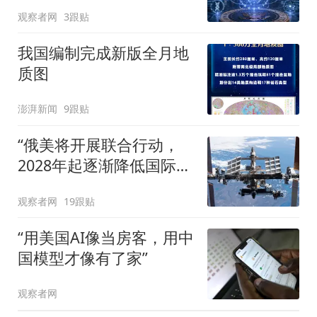
观察者网
3跟贴
我国编制完成新版全月地
质图
澎湃新闻
9跟贴
“俄美将开展联合行动，
2028年起逐渐降低国际空
间站的轨道高度”
观察者网
19跟贴
“用美国AI像当房客，用中
国模型才像有了家”
观察者网