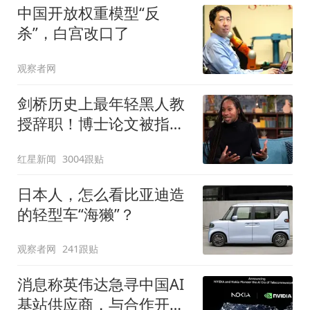
中国开放权重模型“反
杀”，白宫改口了
观察者网
剑桥历史上最年轻黑人教
授辞职！博士论文被指抄
袭180处，履历成就再遭
红星新闻
3004跟贴
质疑
日本人，怎么看比亚迪造
的轻型车“海獭”？
观察者网
241跟贴
消息称英伟达急寻中国AI
基站供应商，与合作开发