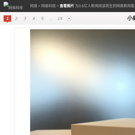
网易
>
网易科技
>
查看图片
为3.6亿人新闻阅读而生的网易新闻客
小
1
2
3
4
5
...
14