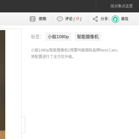
找对象点这里
0
(
)
原图
评论
分享：
易信
标签：
小蚁1080p
智能摄像机
小蚁1080p智能摄像机2想要叫板国际品牌Nest Cam，
将配置进行了全方位升级。