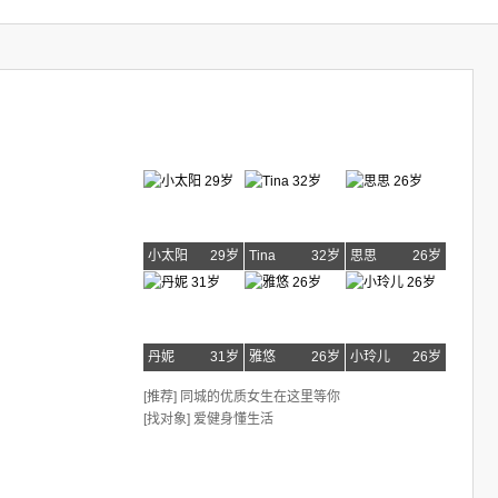
小太阳
29岁
Tina
32岁
思思
26岁
丹妮
31岁
雅悠
26岁
小玲儿
26岁
[推荐] 同城的优质女生在这里等你
[找对象] 爱健身懂生活