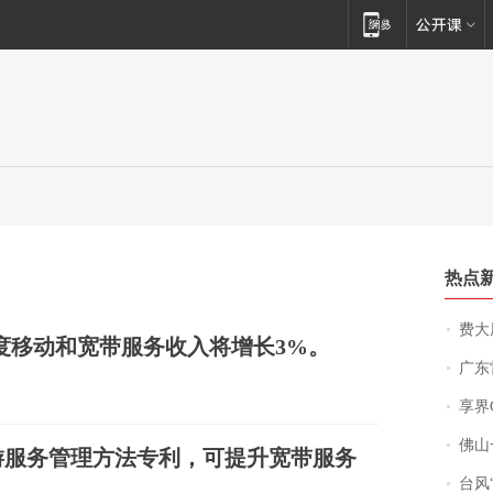
热点
费大厨
第三季度移动和宽带服务收入将增长3%。
广东雷州
享界
佛山一中学
游服务管理方法专利，可提升宽带服务
台风“