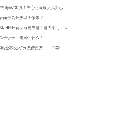
白海豚”加强！中心附近最大风力已达15级 最新研判
表面最高分辨率图像来了
24小时开着反而更省电？电力部门回应
瓜子饺子，美国怕什么？
险零投入”到负债百万：一个养牛项目崩盘后，谁该为农户的贷款买单丨红星调查