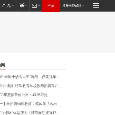
登录
注册免费邮箱
新闻
“全国小炒肉大王”称号，仅凭视频评出？中国烹饪协会回应
通报“特殊教育学校教师招聘存在违规行为”：已启动问责程序 副校长被停职
G9车型预售价公布：43.98万起
招聘物理教师，笔试前13名均遭淘汰？教育局：已叫停招聘，成立调查组全面核查
白海豚”体型变大！环流面积接近13个浙江那么大