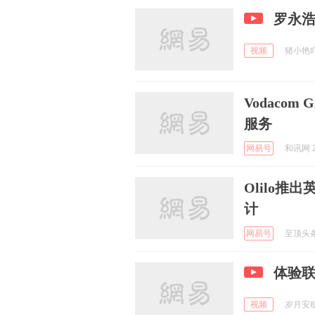
罗永
视频
猪小艳吖 
Vodacom
服务
网易号
和讯网 2
Olilo
计
网易号
至顶头条 
体验
视频
岁月安稳l