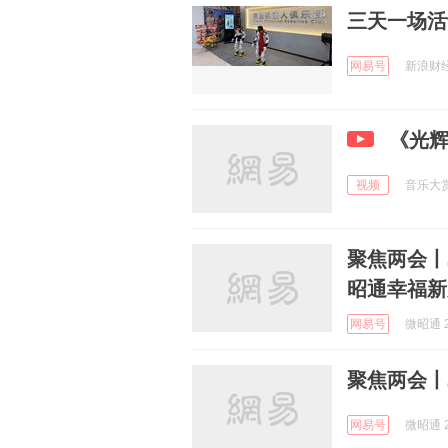
三天一场活
网易号
新浪财经 
《光
视频
音乐大赏 
聚焦两会丨
昭通幸福新
网易号
微昭通 2
聚焦两会丨
网易号
微昭通 2