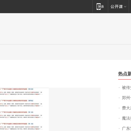
热点
被传交付严重超
郑州一汉堡店
费大厨
魔法打败魔
广东雷州