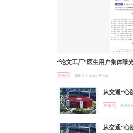
“论文工厂”医生用户集体曝
网易号
知识分子 2026-07-31
从交通“心
网易号
新浪财经 
从交通“心