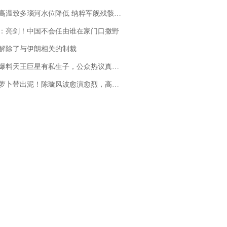
高温致多瑙河水位降低 纳粹军舰残骸重见天日
：亮剑！中国不会任由谁在家门口撒野
解除了与伊朗相关的制裁
料天王巨星有私生子，公众热议真假难辨，实锤何时到来？
卜带出泥！陈璇风波愈演愈烈，高晓松、张铁林也被“揪出”