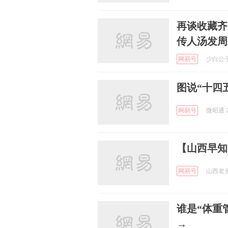
再谈收藏齐
传人汤发周
网易号
少白公子
图说“十四
网易号
微昭通 2
【山西早知道】
网易号
山西老乡俱
谁是“体重
→