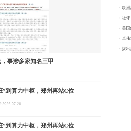
欧洲
社评
美国
卓伟爆
拔出萝
光，事涉多家知名三甲
脏”到算力中枢，郑州再站C位
2026-07-28
脏”到算力中枢，郑州再站C位