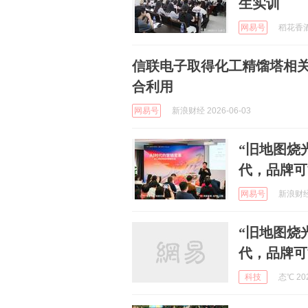
生实训
网易号
稻花香酒 
信联电子取得化工精馏塔相
合利用
网易号
新浪财经 2026-06-03
“旧地图烧
代，品牌可
网易号
新浪财经 
“旧地图烧
代，品牌可
科技
态℃ 202