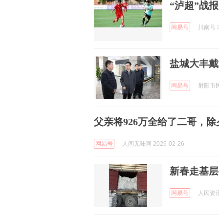
“泸超”战报
网易号
川南号 2
盐城大丰戴
网易号
射阳市民 
父亲将926万全给了二哥，
网易号
人间无味啊 2026-02-26
新春走基层
网易号
人民资讯 