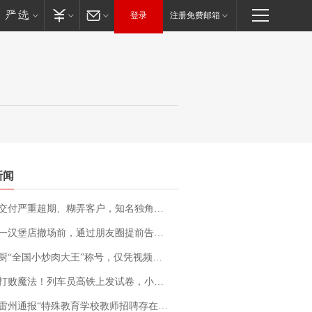
登录
注册免费邮箱
新闻
期、糊弄客户，知名独角兽车企创始人回应：都没证据，将依法采取措施，“本人长期与美国交管局保持沟通，对方表示肯定”
撤场前，通过朋友圈提前告知逐一退费，有顾客仅剩1元也全被退回，分文不少；顾客：言而有信，让人感动
“全国小炒肉大王”称号，仅凭视频评出？中国烹饪协会回应
法！列车员高铁上发试卷，小朋友一秒静音，12306回应：列车员个人行为，不是铁路规定
通报“特殊教育学校教师招聘存在违规行为”：已启动问责程序 副校长被停职